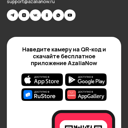
support@azalianow.ru
Наведите камеру на QR-код и
скачайте бесплатное
приложение AzaliaNow