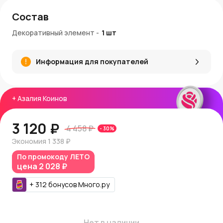
Состав
Декоративный элемент
-
1
шт
Информация для покупателей
+
Азалия Коинов
3 120 ₽
4 458 ₽
-
30
%
Экономия
1 338 ₽
По промокоду
ЛЕТО
цена
2 028 ₽
+
312
бонусов
Много.ру
Нет в наличии