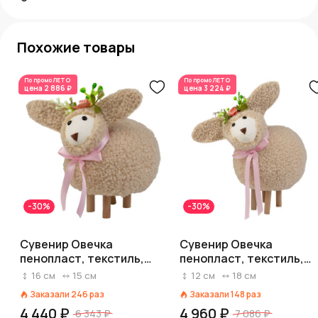
Похожие товары
По промо
ЛЕТО
По промо
ЛЕТО
цена
2 886 ₽
цена
3 224 ₽
-30%
-30%
Сувенир Овечка
Сувенир Овечка
пенопласт, текстиль,
пенопласт, текстиль,
H16x15x11см, бежевый
H12x18x13см, бежевый
16
см
15
см
12
см
18
см
Заказали
246
раз
Заказали
148
раз
4 440 ₽
4 960 ₽
6 343 ₽
7 086 ₽