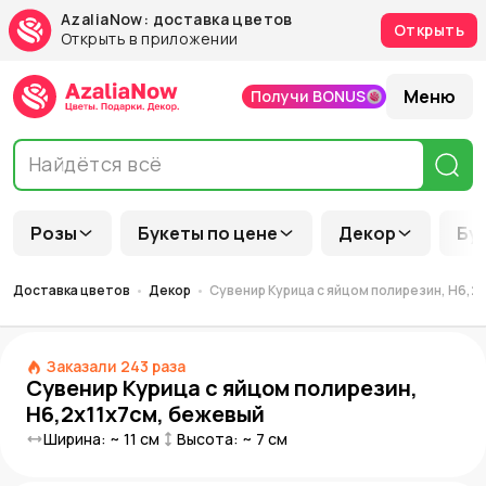
AzaliaNow: доставка цветов
Открыть
Открыть в приложении
Меню
Получи BONUS
Розы
Букеты по цене
Декор
Бу
Доставка цветов
Декор
Сувенир Курица с яйцом полирезин, H6,2
Заказали
243
раза
Сувенир Курица с яйцом полирезин,
H6,2x11x7см, бежевый
Ширина: ~
11
см
Высота: ~
7
см