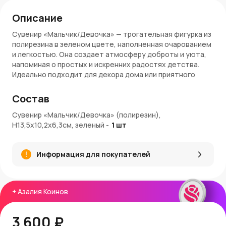
Описание
Сувенир «Мальчик/Девочка» — трогательная фигурка из
полирезина в зеленом цвете, наполненная очарованием
и легкостью. Она создает атмосферу доброты и уюта,
напоминая о простых и искренних радостях детства.
Идеально подходит для декора дома или приятного
подарка.
Состав
Особенности:
Сувенир «Мальчик/Девочка» (полирезин),
Размер H13,5×10,2×6,3 см — миниатюрный, но
H13,5х10,2х6,3см, зеленый
-
1
шт
выразительный акцент
Материал полирезин — прочный, долговечный и
детализированный
Информация для покупателей
Зеленый цвет — символ природы, гармонии и
спокойствия
Ассортимент фигурок — мальчик или девочка в милом
образе
+
Азалия Коинов
Прекрасный вариант для украшения полки, стола или
детской
3 600 ₽
Артикул: AT114-30303-5.5