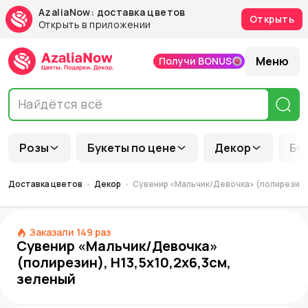
AzaliaNow: доставка цветов
Открыть
Открыть в приложении
Меню
Получи BONUS
Розы
Букеты по цене
Декор
Бу
Доставка цветов
Декор
Сувенир «Мальчик/Девочка» (полирезин),
Заказали
149
раз
Сувенир «Мальчик/Девочка»
(полирезин), H13,5х10,2х6,3см,
зеленый