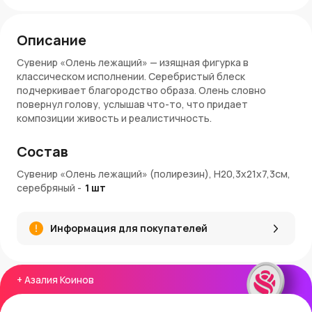
Описание
Сувенир «Олень лежащий» — изящная фигурка в
классическом исполнении. Серебристый блеск
подчеркивает благородство образа. Олень словно
повернул голову, услышав что-то, что придает
композиции живость и реалистичность.
Преимущества:
Состав
Классический образ оленя в изящной позе.
Сувенир «Олень лежащий» (полирезин), Н20,3х21х7,3см,
Серебристое покрытие делает фигурку
серебряный
-
1
шт
выразительной и торжественной.
Размер 20,3×21×7,3 см — заметный акцент для
интерьера.
Информация для покупателей
Полирезин гарантирует прочность изделию.
Подходит для украшения интерьера и в качестве
стильного подарка.
Артикул: LD-P6950S.
+
Азалия Коинов
Заказ и доставка: