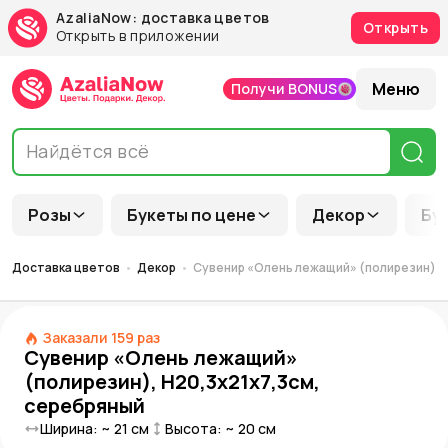
AzaliaNow: доставка цветов
Открыть
Открыть в приложении
Меню
Получи BONUS
Розы
Букеты по цене
Декор
Бу
Доставка цветов
Декор
Сувенир «Олень лежащий» (полирезин), 
Заказали
159
раз
Сувенир «Олень лежащий»
(полирезин), Н20,3х21х7,3см,
серебряный
Ширина: ~
21
см
Высота: ~
20
см