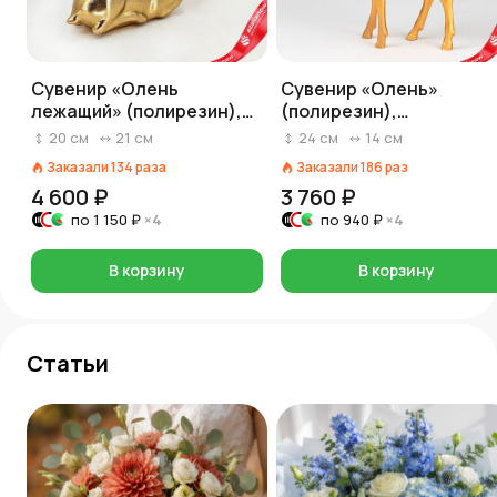
Сувенир «Олень
Сувенир «Олень»
лежащий» (полирезин),
(полирезин),
Н20,3х21х7,3см, золотой
Н24х14х6,5см, в асс.,
20
см
21
см
24
см
14
см
золотой
Заказали
134
раза
Заказали
186
раз
4 600 ₽
3 760 ₽
по
1 150 ₽
×4
по
940 ₽
×4
В корзину
В корзину
Статьи