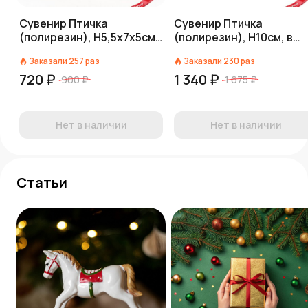
Сувенир Птичка
Сувенир Птичка
(полирезин), Н5,5х7х5см,
(полирезин), H10см, в
коричневый
асс., розовый
Заказали
257
раз
Заказали
230
раз
720 ₽
1 340 ₽
900 ₽
1 675 ₽
Нет в наличии
Нет в наличии
Статьи