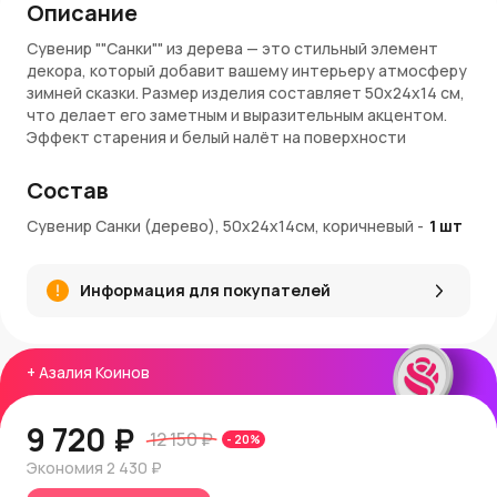
Описание
Сувенир ""Санки"" из дерева — это стильный элемент
декора, который добавит вашему интерьеру атмосферу
зимней сказки. Размер изделия составляет 50х24х14 см,
что делает его заметным и выразительным акцентом.
Эффект старения и белый налёт на поверхности
создают ощущение ретро-стиля, подчёркивая уют и
теплую атмосферу зимнего периода.
Состав
Материалы и качество
Сувенир Санки (дерево), 50х24х14см, коричневый
-
1
шт
Санки изготовлены из натурального дерева, что
гарантирует их прочность и долговечность.
Информация для покупателей
Поверхность обработана для создания эффекта
состаренности, что придаёт изделию особый шарм.
Натуральный коричневый цвет с белыми акцентами
делает декор универсальным и гармоничным для любого
+
Азалия Коинов
интерьера.
Применение и украшение интерьера
9 720 ₽
12 150 ₽
-
20
%
Сувенир ""Санки"" идеально подойдёт для украшения
Экономия
2 430 ₽
гостиной, детской комнаты или веранды. Их можно