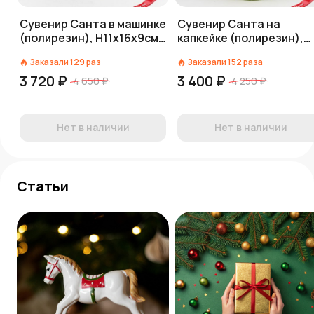
Сувенир Санта в машинке
Сувенир Санта на
(полирезин), Н11х16х9см,
капкейке (полирезин),
золотой
Н21х10,5х10см, зеленый
Заказали
129
раз
Заказали
152
раза
3 720 ₽
3 400 ₽
4 650 ₽
4 250 ₽
Нет в наличии
Нет в наличии
Статьи