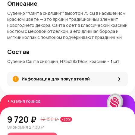
Описание
Сувенир ""Санта сидящий"" высотой 75 см в насыщенном
красном цвете — это яркий и традиционный элемент
новогоднего декора. Санта одет в классический красный
костюм с меховой отделкой, а его длинная борода и
мягкий колпак с помпоном подчёркивают праздничный
стиль. В руках он держит золотой мешочек,
символизирующий подарки и волшебство.
Состав
Материалы и качество
Сувенир Санта сидящий, Н75х28х19см, красный
-
1
шт
Фигурка выполнена из качественных материалов,
включая текстиль, искусственный мех и декоративные
Информация для покупателей
элементы. Пышная борода, мягкая ткань одежды и
аккуратные детали, такие как золотой мешочек,
подчеркивают высокое качество изделия. Надёжные
материалы обеспечивают долговечность сувенира.
+
Азалия Коинов
Применение в интерьере
9 720 ₽
12 150 ₽
-
20
%
Этот Санта станет эффектным украшением вашего
праздничного интерьера. Его можно разместить рядом с
Экономия
2 430 ₽
ёлкой, на каминной полке или в центре новогодней