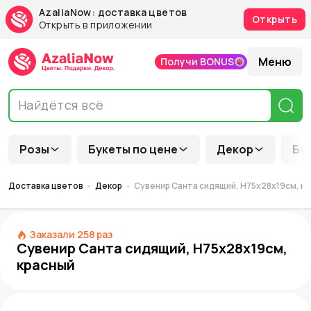
AzaliaNow: доставка цветов
Открыть
Открыть в приложении
Меню
Получи BONUS
Розы
Букеты по цене
Декор
Бу
Доставка цветов
Декор
Сувенир Санта сидящий, Н75х28х19см, к
Заказали
258
раз
Сувенир Санта сидящий, Н75х28х19см,
красный