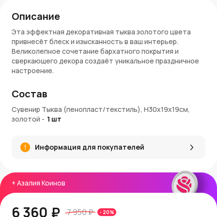
Описание
Эта эффектная декоративная тыква золотого цвета
привнесёт блеск и изысканность в ваш интерьер.
Великолепное сочетание бархатного покрытия и
сверкающего декора создаёт уникальное праздничное
настроение.
Характеристики:
Состав
Размеры
: Высота 30 см, диаметр 19 см
Сувенир Тыква (пенопласт/текстиль), H30х19х19см,
Материал
: Пенопласт, текстиль
золотой
-
1
шт
Цвет
: Золотой с блестящими элементами
Преимущества:
Информация для покупателей
Роскошный дизайн идеально подходит для
праздничного оформления.
Лёгкий и практичный материал для удобного
+
Азалия Коинов
размещения.
Декоративные блёстки и пайетки привлекают
внимание и создают атмосферу уюта.
6 360 ₽
7 950 ₽
-
20
%