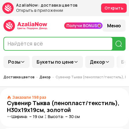
AzaliaNow: доставка цветов
Открыть
Открыть в приложении
Меню
Получи BONUS
Розы
Букеты по цене
Декор
Бу
Доставка цветов
Декор
Сувенир Тыква (пенопласт/текстиль), H
Заказали
198
раз
Сувенир Тыква (пенопласт/текстиль),
H30х19х19см, золотой
Ширина: ~
19
см
Высота: ~
30
см