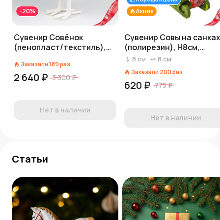
-20%
Акция
Сувенир Совёнок
Сувенир Совы на санка
(пенопласт/текстиль),
(полирезин), Н8см,
Н20х13х8см, цв. в асс.
красный
8
см
8
см
Заказали
189
раз
Заказали
200
раз
2 640 ₽
3 300 ₽
620 ₽
775 ₽
Нет в наличии
Нет в наличии
Статьи