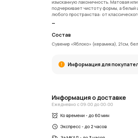
изысканную лаконичность. Матовая или
подчеркивает чистоту формы, а белый
любого пространства: от классическог
Преимущества:
Состав
Символ гармонии и уюта
— форма я
Нейтральный белый оттенок
— лег
Сувенир «Яблоко» (керамика), 21см, бе
Крупный размер (21 см)
— визуальн
Керамика высокого качества
— гла
Отличный подарок
— на новоселье,
Информация для покупате
Артикул
— GS16062L-FB295
Покупка и доставка:
Сувенир можно купить в интернет-мага
Московской области. При оформлении з
Информация о доставке
использовать при следующих покупках.
Ежедневно с 09:00 до 00:00
доставку.
Ко времени - до 60 мин
Идея для декора:
Белое яблоко — это акцент, способный
Экспресс - до 2 часов
пространство. А еще — повод вдохнови
За МКАД - до 3 часов