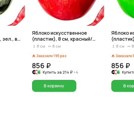
Яблоко искусственное
Яблоко и
 зел., в
(пластик), 8 см, красный/
(пластик)
желтый
8
см
8
см
8
см
Заказали
195
раз
Заказали
856 ₽
856 ₽
Купить за
214 ₽
×4
Купит
В корзину
В ко