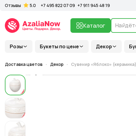
Отзывы
5.0
+7 495 822 07 09
+7 911 945 48 19
Каталог
Розы
Букеты по цене
Декор
Бу
Доставка цветов
Декор
Сувенир «Яблоко» (керамика)