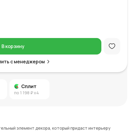
В корзину
пить с менеджером
Сплит
по
1 198 ₽
x4
тельный элемент декора, который придаст интерьеру