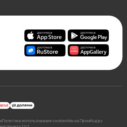
и
Политика использования cookies
Мы на ПромКод.ру
ный проезд 12с1