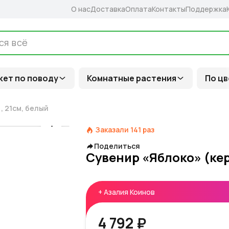
О нас
Доставка
Оплата
Контакты
Поддержка
кет по поводу
Комнатные растения
По цв
, 21см, белый
Заказали
141
раз
Поделиться
Сувенир «Яблоко» (кер
+
Азалия Коинов
4 792 ₽