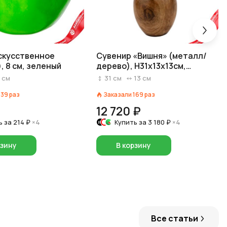
скусственное
Сувенир «Вишня» (металл/
, 8 см, зеленый
дерево), H31x13х13см,
коричневый
8
см
31
см
13
см
139
раз
Заказали
169
раз
12 720 ₽
ь за
214 ₽
×4
Купить за
3 180 ₽
×4
рзину
В корзину
Все статьи