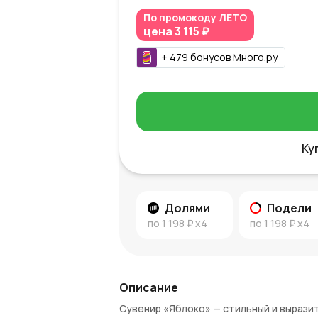
По промокоду
ЛЕТО
цена
3 115 ₽
+
479
бонусов
Много.ру
Ку
Долями
Подели
по
1 198 ₽
x4
по
1 198 ₽
x4
Описание
Сувенир «Яблоко» — стильный и вырази