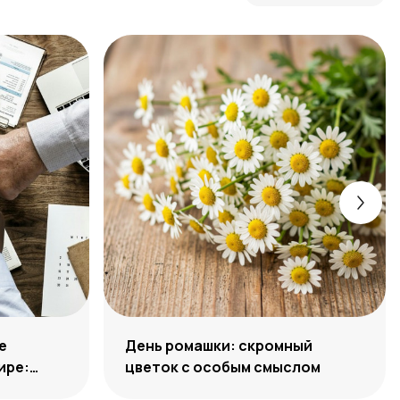
е
День ромашки: скромный
ире:
цветок с особым смыслом
лета