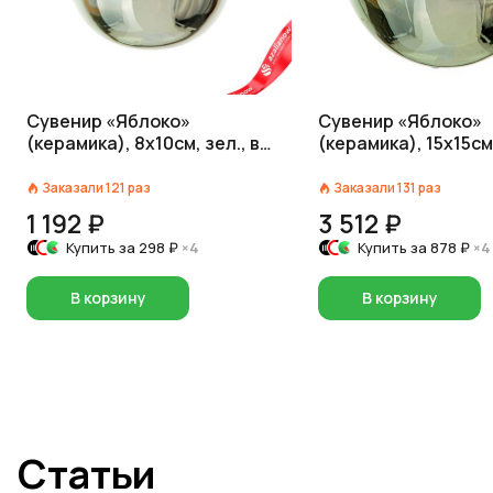
Сувенир «Яблоко»
Сувенир «Яблоко»
(керамика), 8х10см, зел., в
(керамика), 15х15см,
асс.
асс.
Заказали
121
раз
Заказали
131
раз
1 192 ₽
3 512 ₽
Купить за
298 ₽
×4
Купить за
878 ₽
×4
В корзину
В корзину
Статьи