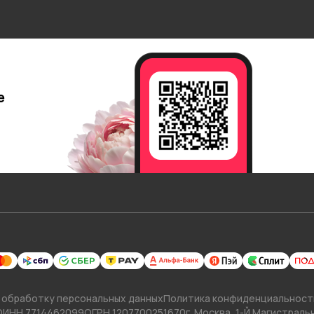
е
 обработку персональных данных
Политика конфиденциальност
О
ИНН 7714462099
ОГРН 1207700251670
г. Москва, 1-Й Магистраль