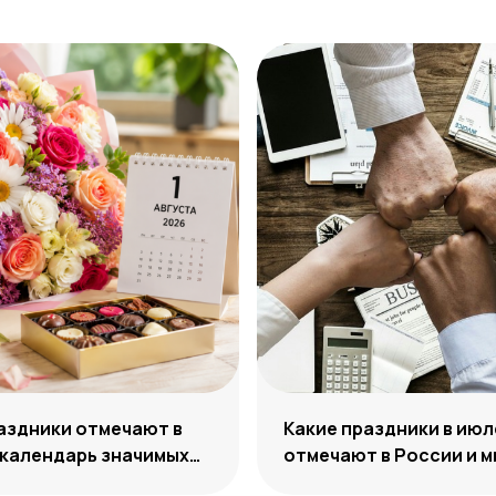
аздники отмечают в
Какие праздники в июл
 календарь значимых
отмечают в России и м
 года
яркие даты середины 