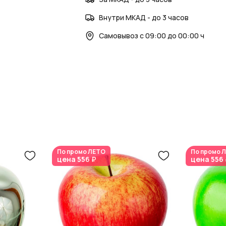
новостями
здесь
.
Внутри МКАД - до 3 часов
Самовывоз с 09:00 до 00:00 ч
По промо
ЛЕТО
По промо
Л
цена
556 ₽
цена
556