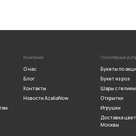
Компания
Популярные руб
О нас
Букеты по акц
Блог
Букет из роз
Контакты
Шары с гелием
Новости AzaliaNow
Открытки
там
Игрушки
Доставка цвет
Москвы