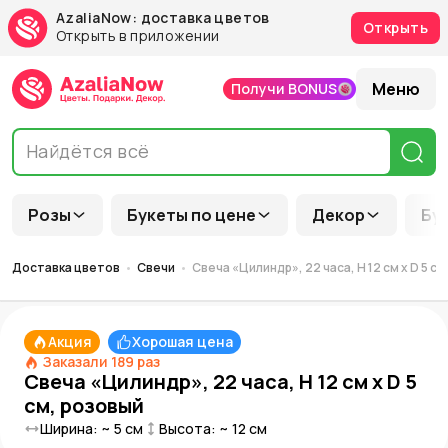
AzaliaNow: доставка цветов
Открыть
Открыть в приложении
Меню
Получи BONUS
Розы
Букеты по цене
Декор
Бу
Доставка цветов
Свечи
Свеча «Цилиндр», 22 часа, H 12 см x D 5 с
Акция
Хорошая цена
Заказали
189
раз
Свеча «Цилиндр», 22 часа, H 12 см x D 5
см, розовый
Ширина: ~
5
см
Высота: ~
12
см