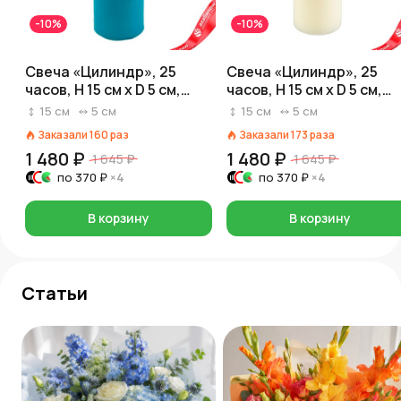
-10%
-10%
Свеча «Цилиндр», 25
Свеча «Цилиндр», 25
часов, H 15 см x D 5 см,
часов, H 15 см x D 5 см,
бирюзовый
белый
15
см
5
см
15
см
5
см
Заказали
160
раз
Заказали
173
раза
1 480 ₽
1 480 ₽
1 645 ₽
1 645 ₽
по
370 ₽
×4
по
370 ₽
×4
В корзину
В корзину
Статьи