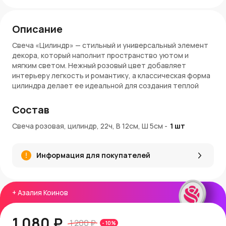
Описание
Свеча «Цилиндр» — стильный и универсальный элемент
декора, который наполнит пространство уютом и
мягким светом. Нежный розовый цвет добавляет
интерьеру легкость и романтику, а классическая форма
цилиндра делает ее идеальной для создания теплой
атмосферы.
Состав
Преимущества:
Свеча розовая, цилиндр, 22ч, В 12см, Ш 5см
-
1
шт
Элегантный розовый цвет, придающий интерьеру
нежность и гармонию
Классическая цилиндрическая форма, подходящая
Информация для покупателей
для любых декоративных композиций
Время горения до 22 часов, обеспечивая длительное
наслаждение свечением
Компактные размеры: высота 12 см, диаметр 5 см,
+
Азалия Коинов
удобно размещать на столах, подносах и каминах
Доставка:
1 080 ₽
1 200 ₽
-
10
%