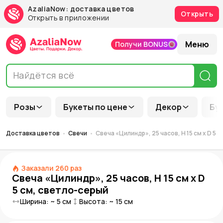
AzaliaNow: доставка цветов
Открыть
Открыть в приложении
Меню
Получи BONUS
Розы
Букеты по цене
Декор
Бу
Доставка цветов
Свечи
Свеча «Цилиндр», 25 часов, H 15 см x D 5 
Заказали
260
раз
Свеча «Цилиндр», 25 часов, H 15 см x D
5 см, светло-серый
Ширина: ~
5
см
Высота: ~
15
см