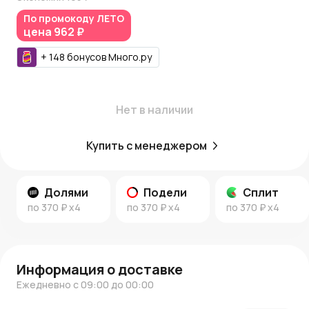
надежную обработку заказов и доставку прямо до
вашего порога. С
Азалия Коинами
вы получите
По промокоду
ЛЕТО
цена
962 ₽
дополнительные бонусы при оформлении покупки.
Блог и новости:
+
148
бонусов
Много.ру
Ознакомьтесь с нашим
блогом
для вдохновения и идей
по декорированию. Следите за
новостями AzaliaNow
,
чтобы быть в курсе всех новинок и акций.
Нет в наличии
AzaliaNow
обеспечивает высокое качество продукции и
отличное обслуживание.
Купить с менеджером
Долями
Подели
Сплит
по
370 ₽
x4
по
370 ₽
x4
по
370 ₽
x4
Информация о доставке
Ежедневно с 09:00 до 00:00