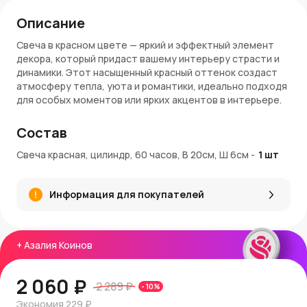
Описание
Свеча в красном цвете — яркий и эффектный элемент
декора, который придаст вашему интерьеру страсти и
динамики. Этот насыщенный красный оттенок создаст
атмосферу тепла, уюта и романтики, идеально подходя
для особых моментов или ярких акцентов в интерьере.
Преимущества:
Состав
Яркий красный цвет, который добавляет энергии и
Свеча красная, цилиндр, 60 часов, В 20см, Ш 6см
-
1
шт
выразительности в пространство
Долговечное горение до 60 часов, обеспечивая
продолжительное мягкое освещение
Информация для покупателей
Универсальная цилиндрическая форма, подходящая
для различных вариантов декора
Размеры свечи: высота 20 см, диаметр 6 см
+
Азалия Коинов
Информация о покупке и доставке:
Вы можете
купить свечу
в интернет-магазине
2 060 ₽
AzaliaNow
. Мы обеспечиваем быструю доставку по
2 289 ₽
-
10
%
Москве и Московской области.
AzaliaNow
гарантирует
Экономия
229 ₽