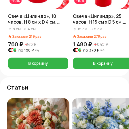
-10%
-10%
Свеча «Цилиндр», 10
Свеча «Цилиндр», 25
часов, H 8 см x D 4 см,
часов, H 15 см x D 5 см,
красный
красный
8
см
4
см
15
см
5
см
Заказали
219
раз
Заказали
278
раз
760 ₽
1 480 ₽
845 ₽
1 645 ₽
по
190 ₽
×4
по
370 ₽
×4
В корзину
В корзину
Статьи