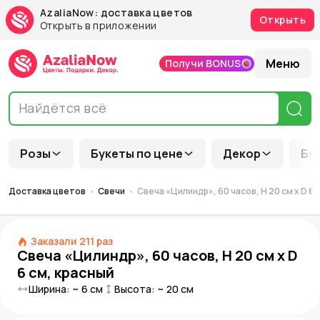
AzaliaNow: доставка цветов
Открыть
Открыть в приложении
Меню
Получи BONUS
Розы
Букеты по цене
Декор
Бу
Доставка цветов
Свечи
Свеча «Цилиндр», 60 часов, H 20 см x D 6 
Заказали
211
раз
Свеча «Цилиндр», 60 часов, H 20 см x D
6 см, красный
Ширина: ~
6
см
Высота: ~
20
см