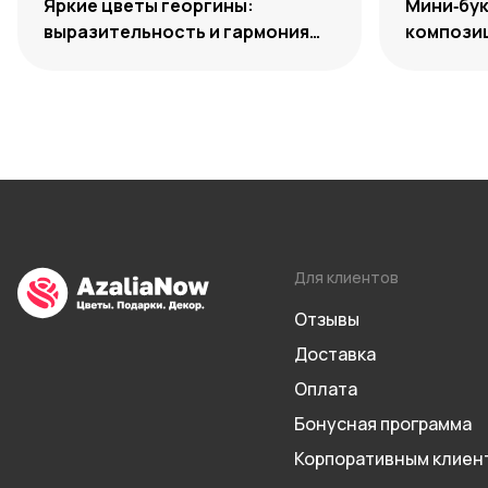
Яркие цветы георгины:
Мини‑бук
выразительность и гармония
композиц
сочетаний
уместно
Для клиентов
Отзывы
Доставка
Оплата
Бонусная программа
Корпоративным клиен