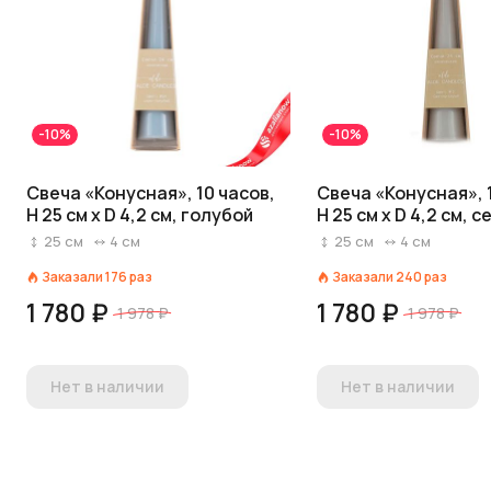
-10%
-10%
Свеча «Конусная», 10 часов,
Свеча «Конусная», 
H 25 см x D 4,2 см, голубой
H 25 см x D 4,2 см, 
25
см
4
см
25
см
4
см
Заказали
176
раз
Заказали
240
раз
1 780 ₽
1 780 ₽
1 978 ₽
1 978 ₽
Нет в наличии
Нет в наличии