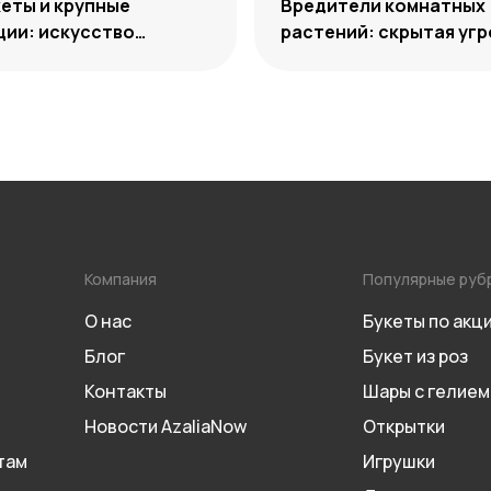
еты и крупные
Вредители комнатных
ии: искусство
растений: скрытая угр
го выбора
способы нейтрализац
Компания
Популярные руб
О нас
Букеты по акц
Блог
Букет из роз
Контакты
Шары с гелием
Новости AzaliaNow
Открытки
там
Игрушки