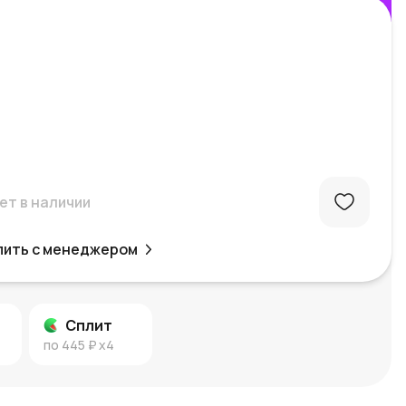
ет в наличии
пить с менеджером
Сплит
по
445 ₽
x4