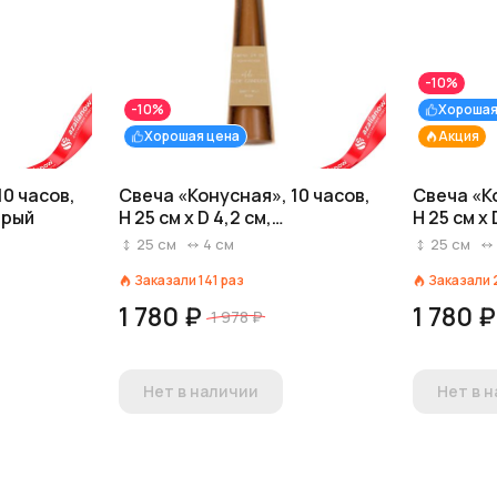
-10%
-10%
Хорошая
Хорошая цена
Акция
10 часов,
Свеча «Конусная», 10 часов,
Свеча «Ко
серый
H 25 см x D 4,2 см,
H 25 см x
коричневый
25
см
4
см
25
см
Заказали
141
раз
Заказали
1 780 ₽
1 780 ₽
1 978 ₽
Нет в наличии
Нет в 