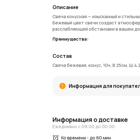
Описание
Свеча конусная — изысканный и стильны
Бежевый цвет свечи создаст атмосферу
расслабляющей обстановки в вашем дом
Преимущества:
Нежный бежевый цвет, который прид
Конусная форма свечи, которая выгл
Состав
Долговечное горение до 10 часов, 
Свеча бежевая, конус, 10ч, В 25см, Ш 4,
Размеры свечи: высота 25 см, диамет
Информация о покупке и доставке:
Информация для покупате
Вы можете
купить свечу
в интернет-м
Москве и Московской области.
AzaliaN
профессиональную доставку . С
Азалия
Блог и новости:
Информация о доставке
Читайте наш
блог
, чтобы узнать, как 
доме. Следите за
Ежедневно с 09:00 до 00:00
новостями AzaliaNo
AzaliaNow
обеспечивает лучшее качест
Ко времени - до 60 мин