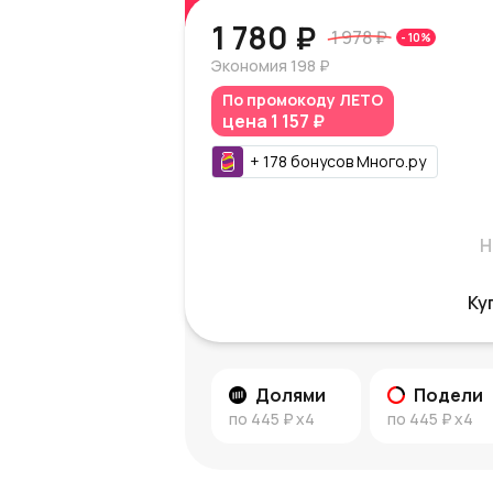
1 780 ₽
1 978 ₽
-
10
%
Экономия
198 ₽
По промокоду
ЛЕТО
цена
1 157 ₽
+
178
бонусов
Много.ру
Н
Ку
Долями
Подели
по
445 ₽
x4
по
445 ₽
x4