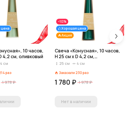
-10%
 цена
Хорошая цена
Акция
нусная», 10 часов,
Свеча «Конусная», 10 часов,
 D 4,2 см, оливковый
H 25 см x D 4,2 см,
изумрудный
4
см
25
см
4
см
214
раз
Заказали
230
раз
1 780 ₽
1 978 ₽
1 978 ₽
наличии
Нет в наличии