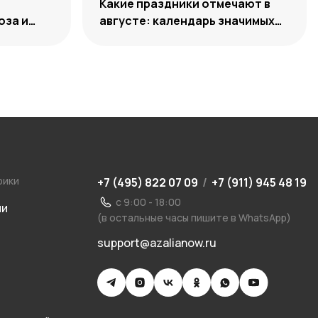
Какие праздники отмечают в
оза и
августе: календарь значимых
ии
дат 2026 года
рики
+7 (495) 822 07 09
/
+7 (911) 945 48 19
с 9:00 - 18:00
ии
(в остальные часы пишите в WhatsApp)
support@azalianow.ru