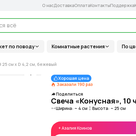
О нас
Доставка
Оплата
Контакты
Поддержка
кет по поводу
Комнатные растения
По цв
 25 см x D 4,2 см, бежевый
Хорошая цена
Заказали
190
раз
Поделиться
Свеча «Конусная», 10 ч
Ширина: ~
4
см
Высота: ~
25
см
+
Азалия Коинов