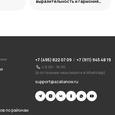
выразительность и гармония
сочетаний
рики
+7 (495) 822 07 09
/
+7 (911) 945 48 19
с 9:00 - 18:00
ии
(в остальные часы пишите в WhatsApp)
support@azalianow.ru
ов по районам