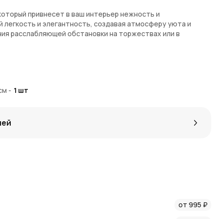
 который привнесет в ваш интерьер нежность и
й легкость и элегантность, создавая атмосферу уюта и
ния расслабляющей обстановки на торжествах или в
интерьеру мягкость и изысканность
 привлекает внимание и подчеркивает стиль
см
-
1
шт
обеспечивающее мягкое и продолжительное освещение
р 4,5 см
лей
агазине
AzaliaNow
. Мы предлагаем удобную доставку по
ow
гарантирует быструю обработку заказов и
 Коинами
вы получаете приятные бонусы при покупке.
использовать свечи для создания стильного и уютного
liaNow
, чтобы первыми узнавать о крутых акциях и новинках.
от 995 ₽
во продукции и отличный сервис.