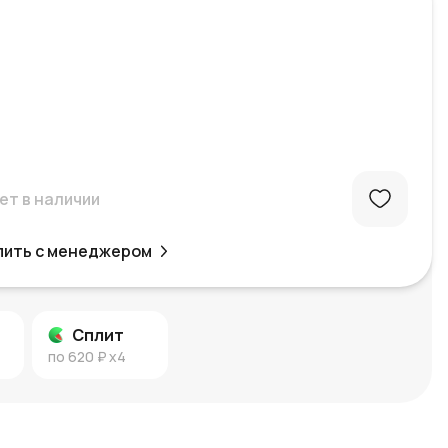
ет в наличии
пить с менеджером
Сплит
по
620 ₽
x4