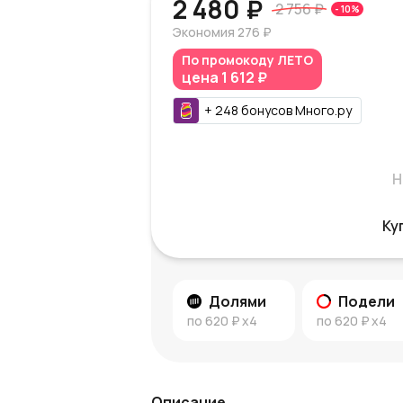
2 480 ₽
2 756 ₽
-
10
%
Экономия
276 ₽
По промокоду
ЛЕТО
цена
1 612 ₽
+
248
бонусов
Много.ру
Н
Ку
Долями
Подели
по
620 ₽
x4
по
620 ₽
x4
Описание