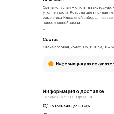
Свеча конусная — стильный аксессуар,
утонченность. Розовый цвет придает е
романтики. Идеальный выбор для созда
повседневной жизни.
Преимущества:
Нежный розовый цвет, добавляющий 
Состав
Конусная форма, которая визуально
Свеча розовая, конус, 17ч, В 36см, Ш 4.5
Долговечное горение до 17 часов, 
Размеры свечи: высота 36 см, диамет
Информация о покупке и доставке:
Информация для покупате
Вы можете
купить свечу
в интернет-м
Москве и Московской области.
AzaliaN
профессиональную доставку . С
Азалия
Блог и новости:
Информация о доставке
Читайте наш
Ежедневно с 09:00 до 00:00
блог
, чтобы узнать, как 
интерьера. Следите за
новостями Aza
Ко времени - до 60 мин
AzaliaNow
обеспечивает лучшее качест