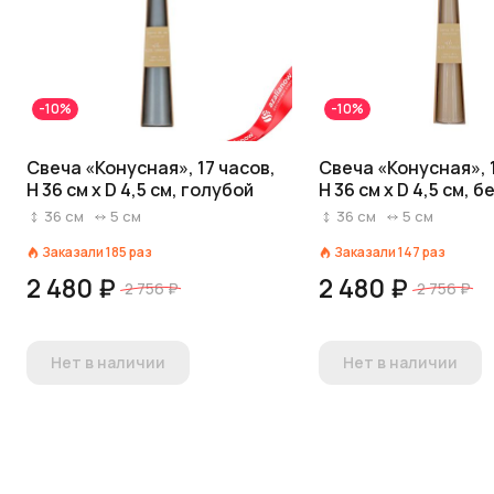
-10%
-10%
Свеча «Конусная», 17 часов,
Свеча «Конусная», 
H 36 см x D 4,5 см, голубой
H 36 см x D 4,5 см, 
36
см
5
см
36
см
5
см
Заказали
185
раз
Заказали
147
раз
2 480 ₽
2 480 ₽
2 756 ₽
2 756 ₽
Нет в наличии
Нет в наличии