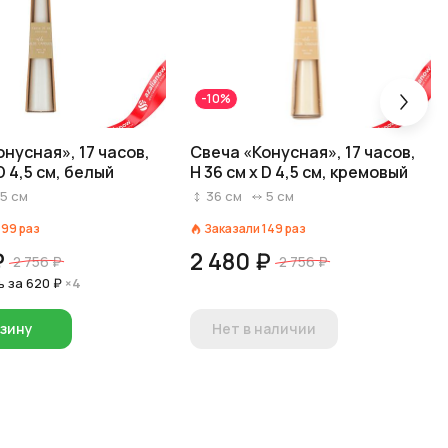
-10%
нусная», 17 часов,
Свеча «Конусная», 17 часов,
 D 4,5 см, белый
H 36 см x D 4,5 см, кремовый
5
см
36
см
5
см
199
раз
Заказали
149
раз
₽
2 480 ₽
2 756 ₽
2 756 ₽
ь за
620 ₽
×4
рзину
Нет в наличии