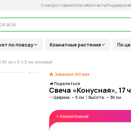
О нас
Доставка
Оплата
Контакты
Поддержка
кет по поводу
Комнатные растения
По цв
 36 см x D 4,5 см, розовый
Заказали
201
раз
Поделиться
Свеча «Конусная», 17 ч
Ширина: ~
5
см
Высота: ~
36
см
+
Азалия Коинов