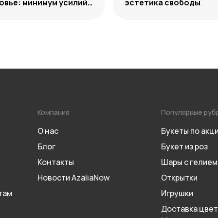
вье: минимум усилий,
эстетика свободы
м декоративности
Компания
Популярные руб
О нас
Букеты по акц
Блог
Букет из роз
Контакты
Шары с гелием
Новости AzaliaNow
Открытки
там
Игрушки
Доставка цвет