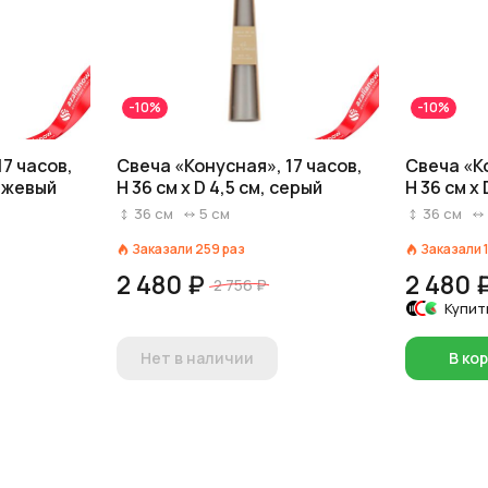
-10%
-10%
17 часов,
Свеча «Конусная», 17 часов,
Свеча «Ко
бежевый
H 36 см x D 4,5 см, серый
H 36 см x
36
см
5
см
36
см
Заказали
259
раз
Заказали
2 480 ₽
2 480 
2 756 ₽
Купит
Нет в наличии
В ко