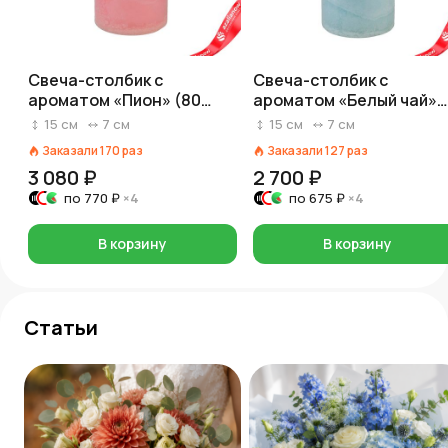
Свеча-столбик с
Свеча-столбик с
ароматом «Пион» (80
ароматом «Белый чай»
часов), H15xD7см,
(80 часов), H15xD7см,
15
см
7
см
15
см
7
см
розовый
голубой
Заказали
170
раз
Заказали
127
раз
3 080 ₽
2 700 ₽
по
770 ₽
×4
по
675 ₽
×4
В корзину
В корзину
Статьи