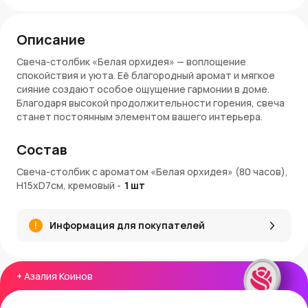
Описание
Свеча-столбик «Белая орхидея» — воплощение
спокойствия и уюта. Её благородный аромат и мягкое
сияние создают особое ощущение гармонии в доме.
Благодаря высокой продолжительности горения, свеча
станет постоянным элементом вашего интерьера.
Преимущества свечи-столбика
Состав
Долгое время горения — до 80 часов, подходит для
Свеча-столбик с ароматом «Белая орхидея» (80 часов),
регулярного использования.
H15xD7см, кремовый
-
1
шт
Аромат орхидеи добавляет нежность и легкость в
любое пространство.
Стильный кремовый цвет делает свечу
Информация для покупателей
универсальным элементом декора.
Натуральный воск обеспечивает ровное пламя без
копоти и неприятных запахов.
Идеальна для оформления праздников,
+
Азалия Коинов
романтических ужинов и фотозон.
Свеча-столбик гармонирует с цветочными