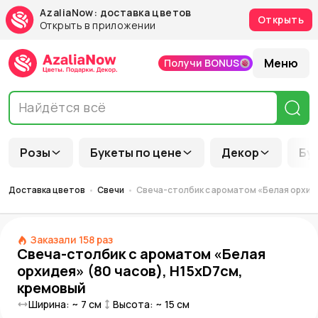
AzaliaNow: доставка цветов
Открыть
Открыть в приложении
Меню
Получи BONUS
Розы
Букеты по цене
Декор
Бу
Доставка цветов
Свечи
Свеча-столбик с ароматом «Белая орхиде
Заказали
158
раз
Свеча-столбик с ароматом «Белая
орхидея» (80 часов), H15xD7см,
кремовый
Ширина: ~
7
см
Высота: ~
15
см