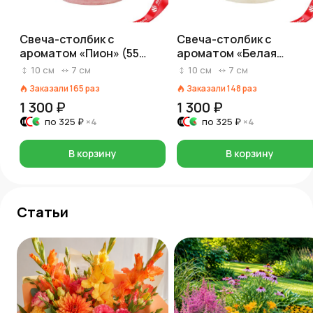
Свеча-столбик с
Свеча-столбик с
ароматом «Пион» (55
ароматом «Белая
часов), H10xD7см,
орхидея» (55 часов),
10
см
7
см
10
см
7
см
розовый
H10xD7см, кремовый
Заказали
165
раз
Заказали
148
раз
1 300 ₽
1 300 ₽
по
325 ₽
×4
по
325 ₽
×4
В корзину
В корзину
Статьи