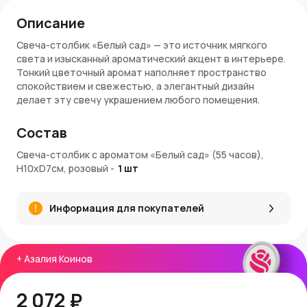
Описание
Свеча-столбик «Белый сад» — это источник мягкого
света и изысканный ароматический акцент в интерьере.
Тонкий цветочный аромат наполняет пространство
спокойствием и свежестью, а элегантный дизайн
делает эту свечу украшением любого помещения.
Высота 10 см и диаметр 7 см обеспечивают до 55 часов
горения.
Состав
Особенности:
Свеча-столбик с ароматом «Белый сад» (55 часов),
H10xD7см, розовый
-
1
шт
Размер: высота 10 см, диаметр 7 см
Время горения: до 55 часов
Цвет: розовый — нежный, романтичный, мягкий
Информация для покупателей
Аромат: «Белый сад» — легкий цветочный букет
Материал: качественный ароматизированный воск
Чистое и равномерное горение
Артикул: ZL710PK
+
Азалия Коинов
Заказ и доставка:
2 072 ₽
Купить ароматическую свечу «Белый сад» можно в