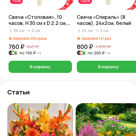
-10%
-20%
Свеча «Столовая», 10
Свеча «Спираль» (8
часов, H 30 см x D 2,2 см,
часов), 24х2см, белый
кремовый
30
см
2
см
24
см
2
см
Заказали
204
раза
Заказали
141
раз
760 ₽
800 ₽
845 ₽
1 000 ₽
по
190 ₽
×4
по
200 ₽
×4
В корзину
В корзину
Статьи