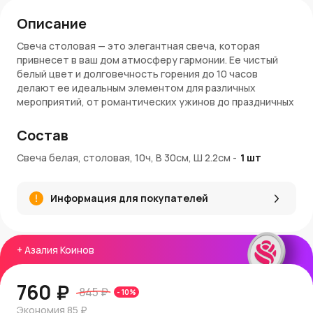
Описание
Свеча столовая — это элегантная свеча, которая
привнесет в ваш дом атмосферу гармонии. Ее чистый
белый цвет и долговечность горения до 10 часов
делают ее идеальным элементом для различных
мероприятий, от романтических ужинов до праздничных
застолий.
Состав
Преимущества:
Свеча белая, столовая, 10ч, В 30см, Ш 2.2см
-
1
шт
Классический белый цвет, который легко сочетается
с любым интерьером и стилем декора
Продолжительность горения до 10 часов, что
Информация для покупателей
позволяет наслаждаться мягким светом
Изготовлена из высококачественного парафина,
обеспечивая безопасное и чистое горение
Размеры свечи: высота 30 см, диаметр 2,2 см
+
Азалия Коинов
Информация о покупке и доставке:
760 ₽
Вы можете
купить свечу
в нашем интернет-магазине
845 ₽
-
10
%
AzaliaNow
. Мы предлагаем удобную доставку по Москве
Экономия
85 ₽