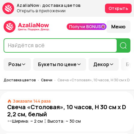
AzaliaNow: доставка цветов
Открыть
Открыть в приложении
Меню
Получи BONUS
Розы
Букеты по цене
Декор
Бу
Доставка цветов
Свечи
Свеча «Столовая», 10 часов, H 30 см x D 2
Заказали
144
раза
Свеча «Столовая», 10 часов, H 30 см x D
2,2 см, белый
Ширина: ~
2
см
Высота: ~
30
см