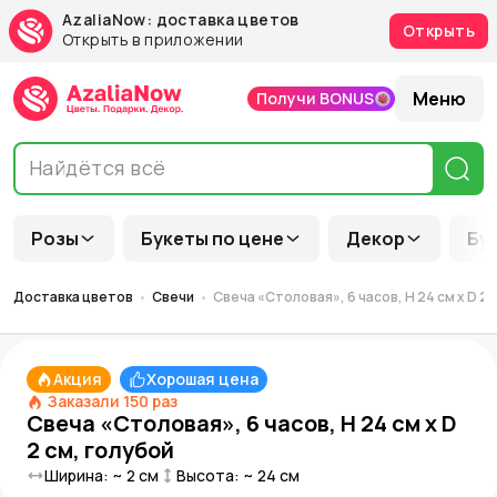
AzaliaNow: доставка цветов
Открыть
Открыть в приложении
Меню
Получи BONUS
Розы
Букеты по цене
Декор
Бу
Доставка цветов
Свечи
Свеча «Столовая», 6 часов, H 24 см x D 2 
Акция
Хорошая цена
Заказали
150
раз
Свеча «Столовая», 6 часов, H 24 см x D
2 см, голубой
Ширина: ~
2
см
Высота: ~
24
см