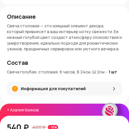
Описание
Свеча столовая — это изящный элемент декора,
который привнесет в ваш интерьер нотку свежести. Ее
нежный голубой цвет создаст атмосферу спокойствия и
умиротворения, идеально подходя для романтических
ужинов, праздничных сервировок или уютного вечера в
кругу семьи.
Состав
Преимущества:
Свеча голубая, столовая, 6 часов, В 24см, Ш 2см
-
1
шт
Нежный голубой оттенок, добавляющий интерьеру
воздушность и элегантность
Время горения до 6 часов — идеальный вариант для
Информация для покупателей
особых случаев
Изготовлена из качественного парафина для
безопасного и чистого горения
Оптимальные размеры: высота 24 см, диаметр 2 см
+
Азалия Коинов
Информация о покупке и доставке:
540 ₽
Вы можете
купить свечу
в интернет-магазине
600 ₽
-
10
%