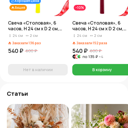
Хорошая цена
Акция
-10%
Свеча «Столовая», 6
Свеча «Столовая», 6
часов, H 24 см x D 2 см,
часов, H 24 см x D 2 см,
желтый
бордовый
24
см
2
см
24
см
2
см
Заказали
136
раз
Заказали
152
раза
540 ₽
540 ₽
600 ₽
600 ₽
по
135 ₽
×4
Нет в наличии
В корзину
Статьи