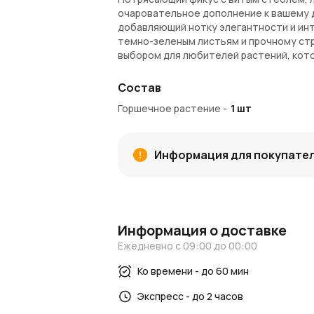
очаровательное дополнение к вашему 
добавляющий нотку элегантности и инт
темно-зеленым листьям и прочному ст
выбором для любителей растений, кото
вырастает до 180 см. Требует минимал
лучами и редкий полив, только, когда 
Состав
Внимание! Растение токсично для кошек 
Горшечное растение
-
1
шт
Внимание!
Комнатные растения доступн
может потребоваться до 2-х недель. В
Информация для покупате
транспортировочное кашпо. Каждый экз
будет отличаться от изображения на с
Информация о доставке
Ежедневно с 09:00 до 00:00
Ко времени - до 60 мин
Экспресс - до 2 часов