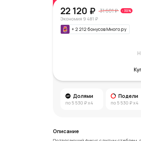
22 120 ₽
31 601 ₽
-
30
%
Экономия
9 481 ₽
+
2 212
бонусов
Много.ру
Н
Ку
Долями
Подели
по
5 530 ₽
x4
по
5 530 ₽
x4
Описание
Потрясающий фикус с витым стеблем, 