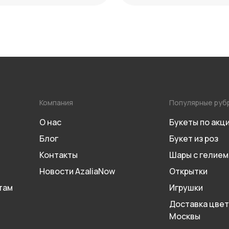
Компания
Популярные руб
О нас
Букеты по акц
Блог
Букет из роз
Контакты
Шары с гелием
Новости AzaliaNow
Открытки
там
Игрушки
Доставка цвет
Москвы