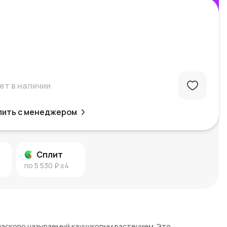
ет в наличии
пить с менеджером
Сплит
по
5 530 ₽
x4
ласково называемый каучуковым растением. Это