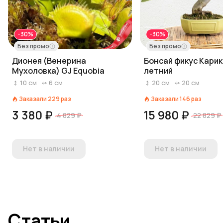
-30%
-30%
Без промо
Без промо
Дионея (Венерина
Бонсай фикус Карик
Мухоловка) GJ Equobia
летний
10
см
6
см
20
см
20
см
Заказали
229
раз
Заказали
146
раз
3 380 ₽
15 980 ₽
4 829 ₽
22 829 ₽
Нет в наличии
Нет в наличии
Статьи