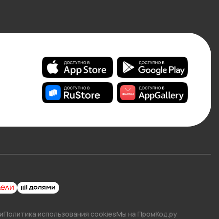
и
Политика использования cookies
Мы на ПромКод.ру