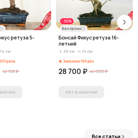
-30%
Без промо
икус ретуза 5-
Бонсай Фикус ретуза 16-
летний
14
см
40
см
14
см
203
раза
Заказали
165
раз
₽
28 700 ₽
12 158 ₽
41 000 ₽
наличии
Нет в наличии
Все статьи