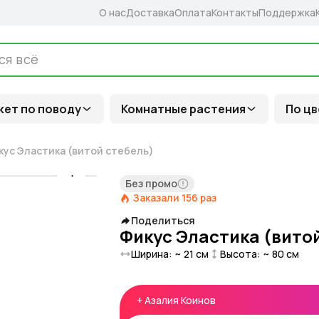
О нас
Доставка
Оплата
Контакты
Поддержка
кет по поводу
Комнатные растения
По цв
кус Эластика (витой стебель)
Без промо
Заказали
156
раз
Поделиться
Фикус Эластика (вито
Ширина: ~
21
см
Высота: ~
80
см
+
Азалия Коинов