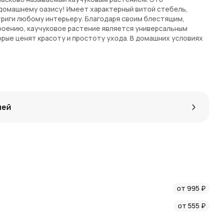
домашнему оазису! Имеет характерный витой стебель,
риги любому интерьеру. Благодаря своим блестящим,
роению, каучуковое растение является универсальным
рые ценят красоту и простоту ухода. В домашних условиях
ьной заботы - уютное место под непрямыми солнечными
грунт высохнет. Подкармливать можно весной и летом.
и собак. Размер - Ш27 см х В110 см.
ы по предзаказу. На доставку некоторых экземпляров
 комплект поставки входят растение, земля и
лей
емпляр - живой уникальный организм, поэтому он всегда
айте.
от 995 ₽
от 555 ₽