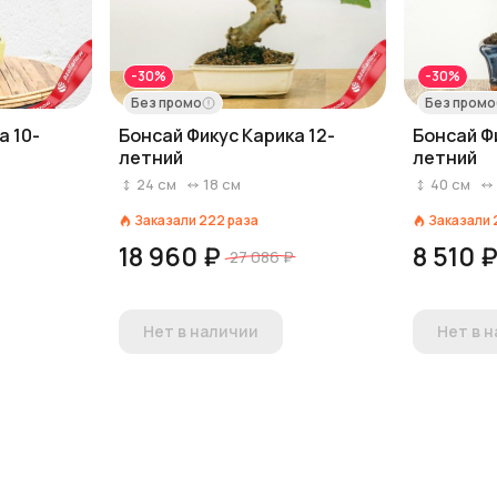
-30%
-30%
Без промо
Без промо
а 10-
Бонсай Фикус Карика 12-
Бонсай Ф
летний
летний
24
см
18
см
40
см
Заказали
222
раза
Заказали
18 960 ₽
8 510 
27 086 ₽
Нет в наличии
Нет в 