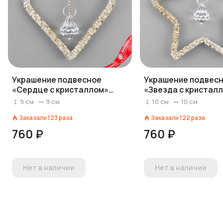
Украшение подвесное
Украшение подвес
«Сердце с кристаллом»
«Звезда с кристал
(пластик), 8,5х8,5см,
(пластик), 10х10см,
9
см
9
см
10
см
10
см
серебряный
серебряный
Заказали
123
раза
Заказали
122
раза
760 ₽
760 ₽
Нет в наличии
Нет в наличии