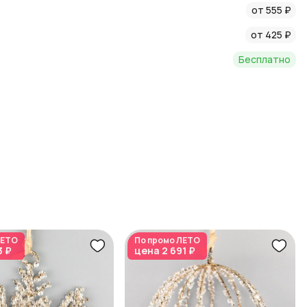
от 555 ₽
ска, элегантности и удобства для вашего дома.
от 425 ₽
Бесплатно
ЕТО
По промо
ЛЕТО
3 ₽
цена
2 691 ₽