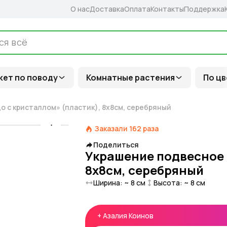
О нас
Доставка
Оплата
Контакты
Поддержка
кет по поводу
Комнатные растения
По цв
 с кристаллом» (пластик), 8х8см, серебряный
Заказали
162
раза
Поделиться
Украшение подвесное 
8х8см, серебряный
Ширина: ~
8
см
Высота: ~
8
см
+
Азалия Коинов