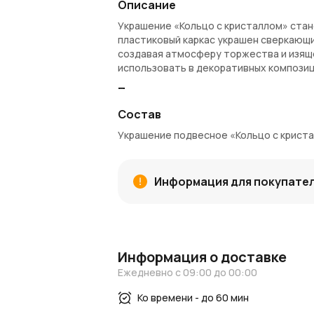
Описание
Украшение «Кольцо с кристаллом» стан
пластиковый каркас украшен сверкающи
создавая атмосферу торжества и изяще
использовать в декоративных композиц
Преимущества:
Состав
Легкий и прочный пластиковый корпу
Красивый кристалл для праздничного
Украшение подвесное «Кольцо с криста
Компактный размер 8×8 см — универ
Простота подвешивания и размещен
Элегантный серебряный дизайн, под
Информация для покупате
Артикул: 808562
Покупка и доставка:
Купить украшение можно в интернет-м
области. За покупку начисляются
Азал
Информация о доставке
заказов.
Ежедневно с 09:00 до 00:00
Узнайте больше:
Ко времени - до 60 мин
Советы по праздничному декору досту