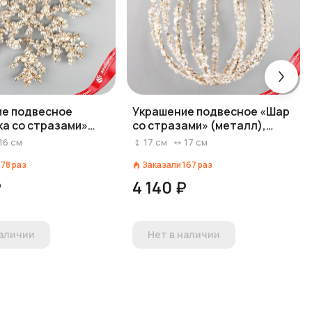
е подвесное
Украшение подвесное «Шар
а со стразами»
со стразами» (металл),
, 16х16см, шампань
D17см, шампань
16
см
17
см
17
см
178
раз
Заказали
167
раз
₽
4 140 ₽
наличии
Нет в наличии