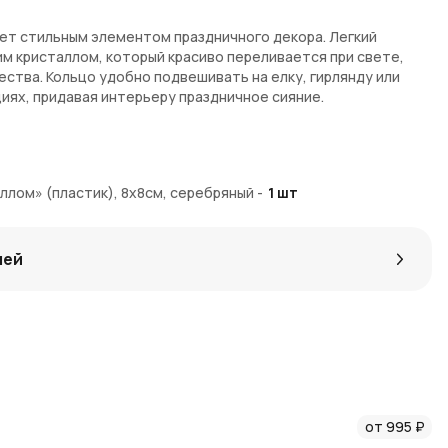
ет стильным элементом праздничного декора. Легкий
м кристаллом, который красиво переливается при свете,
ства. Кольцо удобно подвешивать на елку, гирлянду или
иях, придавая интерьеру праздничное сияние.
с
 блеска
ллом» (пластик), 8х8см, серебряный
-
1
шт
сальный декоративный элемент
ия
ходящий для любого интерьера
лей
агазине
AzaliaNow
с доставкой по Москве и Московской
ия Коины
, которые можно использовать для следующих
от 995 ₽
пны в
новостях AzaliaNow
и
блоге о флористике и декоре
.