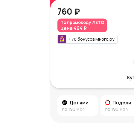
760 ₽
По промокоду
ЛЕТО
цена
494 ₽
+
76
бонусов
Много.ру
Н
Ку
Долями
Подели
по
190 ₽
x4
по
190 ₽
x4