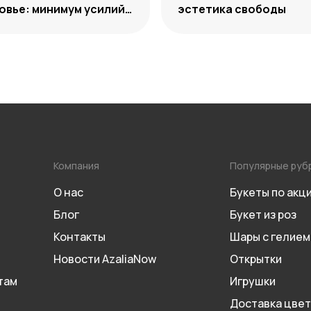
вье: минимум усилий,
эстетика свободы
м декоративности
Компания
Популярные руб
О нас
Букеты по акц
Блог
Букет из роз
Контакты
Шары с гелием
Новости AzaliaNow
Открытки
там
Игрушки
Доставка цвет