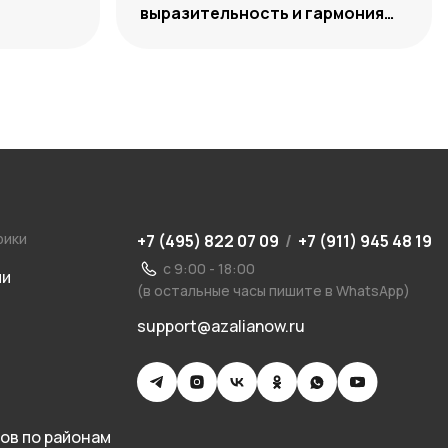
выразительность и гармония
сочетаний
рики
+7 (495) 822 07 09
/
+7 (911) 945 48 19
с 9:00 - 18:00
ии
(в остальные часы пишите в WhatsApp)
support@azalianow.ru
ов по районам