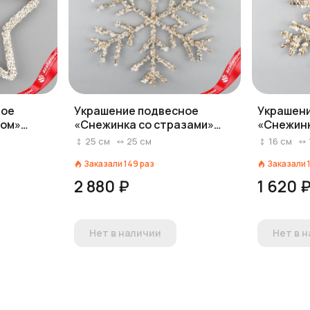
ное
Украшение подвесное
Украшени
лом»
«Снежинка со стразами»
«Снежинк
(металл), 25х25см, шампань
(металл)
25
см
25
см
16
см
Заказали
149
раз
Заказали
2 880 ₽
1 620 
Нет в наличии
Нет в 