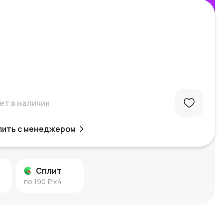
ет в наличии
пить с менеджером
Сплит
по
190 ₽
x4