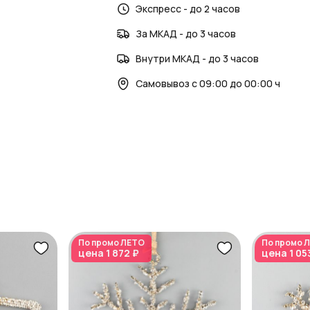
Экспресс - до 2 часов
AzaliaNow
обеспечивает сочетание бле
За МКАД - до 3 часов
Внутри МКАД - до 3 часов
Самовывоз с 09:00 до 00:00 ч
По промо
ЛЕТО
По промо
Л
цена
1 872 ₽
цена
1 05