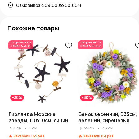
Самовывоз с 09:00 до 00:00 ч
Похожие товары
По промо
ЛЕТО
По промо
ЛЕТО
цена
1 534 ₽
цена
5 954 ₽
-30%
-30%
Гирлянда Морские
Венок весенний, D35см,
звезды, 110х10см, синий
зеленый, сиреневый
1
см
1
см
35
см
35
см
Заказали
165
раз
Заказали
161
раз