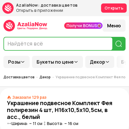
AzaliaNow: доставка цветов
Открыть
Открыть в приложении
Меню
Получи BONUS
Розы
Букеты по цене
Декор
Бу
Доставка цветов
Декор
Украшение подвесное Комплект Фея полире
Заказали
129
раз
Украшение подвесное Комплект Фея
полирезин 4 шт, H16x10,5x10,5см, в
асс., белый
Ширина: ~
11
см
Высота: ~
16
см