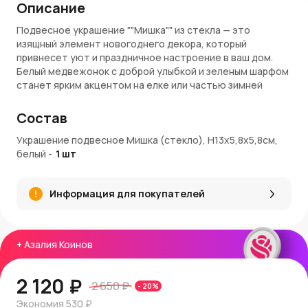
Описание
Подвесное украшение ""Мишка"" из стекла — это
изящный элемент новогоднего декора, который
привнесет уют и праздничное настроение в ваш дом.
Белый медвежонок с доброй улыбкой и зеленым шарфом
станет ярким акцентом на елке или частью зимней
композиции. Высота изделия составляет 13 см, что
делает его заметным и эффектным украшением.
Состав
Материалы и качество
Украшение подвесное Мишка (стекло), Н13х5,8х5,8см,
белый
-
1
шт
Украшение выполнено из высококачественного стекла,
обеспечивающего долговечность и блеск. Ручная
роспись добавляет уникальности каждому экземпляру,
Информация для покупателей
а яркие краски и блестящие детали привлекают
внимание и создают атмосферу волшебства.
Применение в декоре
+
Азалия Коинов
""Мишка"" идеально подходит для украшения
рождественской елки, камина, окон или праздничных
2 120 ₽
2 650 ₽
-
20
%
венков. Украшение можно использовать как
самостоятельный декоративный элемент или в
Экономия
530 ₽