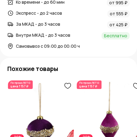
Ко времени - до 60 мин
от 995 ₽
ШтрихКод: 4607032818281; Цвет: Белый; Вес: 0.048;
Экспресс - до 2 часов
Длина: 5.8; Материал: Стекло; Страна: РОССИЯ;
от 555 ₽
Производитель: РОССИЯ; Ширина (см): 5.8; Высота: 13
За МКАД - до 3 часов
от 425 ₽
Внутри МКАД - до 3 часов
Бесплатно
Самовывоз с 09:00 до 00:00 ч
Похожие товары
По промо
ЛЕТО
По промо
ЛЕТО
цена
1 157 ₽
цена
1 157 ₽