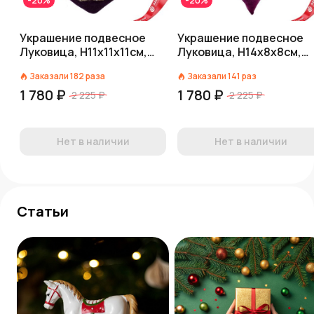
-20%
-20%
Украшение подвесное
Украшение подвесное
Луковица, H11х11х11см,
Луковица, H14х8х8см,
сиреневый
розовый
Заказали
182
раза
Заказали
141
раз
1 780 ₽
1 780 ₽
2 225 ₽
2 225 ₽
Нет в наличии
Нет в наличии
Статьи