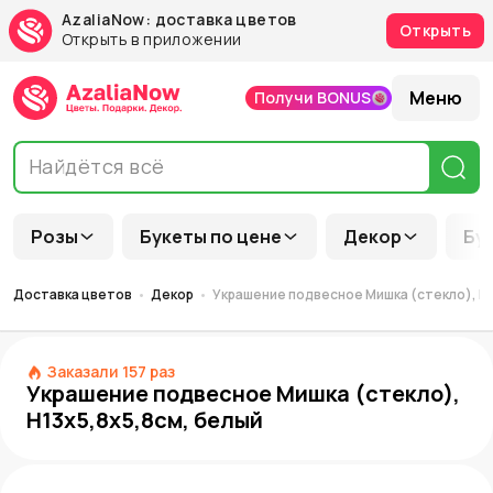
AzaliaNow: доставка цветов
Открыть
Открыть в приложении
Меню
Получи BONUS
Розы
Букеты по цене
Декор
Бу
Доставка цветов
Декор
Украшение подвесное Мишка (стекло), Н1
Заказали
157
раз
Украшение подвесное Мишка (стекло),
Н13х5,8х5,8см, белый