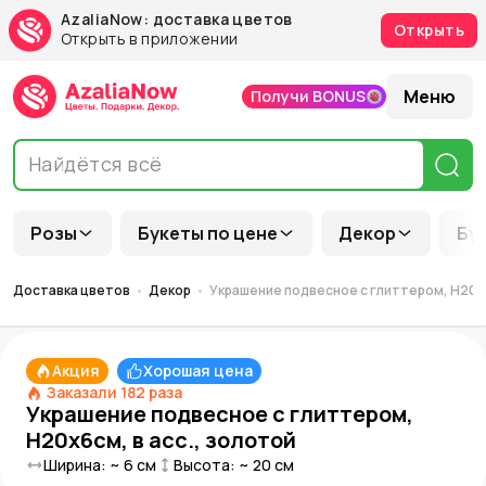
AzaliaNow: доставка цветов
Открыть
Открыть в приложении
Меню
Получи BONUS
Розы
Букеты по цене
Декор
Бу
Доставка цветов
Декор
Украшение подвесное с глиттером, Н20х6
Акция
Хорошая цена
Заказали
182
раза
Украшение подвесное с глиттером,
Н20х6см, в асс., золотой
Ширина: ~
6
см
Высота: ~
20
см