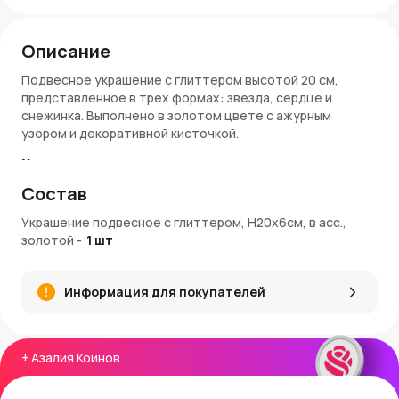
Описание
Подвесное украшение с глиттером высотой 20 см,
представленное в трех формах: звезда, сердце и
снежинка. Выполнено в золотом цвете с ажурным
узором и декоративной кисточкой.
Характеристики
Состав
Материалы:
пластик с глиттерным покрытием,
текстиль.
Украшение подвесное с глиттером, Н20х6см, в асс.,
Цвет:
золотой с белой кисточкой.
золотой
-
1
шт
Размер:
Высота 20 см, ширина 6 см.
Формы:
звезда, сердце, снежинка.
Информация для покупателей
Применение
Для елки:
Стильное украшение для новогодней елки.
Для декора:
Идеально для создания праздничного
+
Азалия Коинов
настроения в интерьере.
Для подарков:
Используется для декорирования
подарочной упаковки.