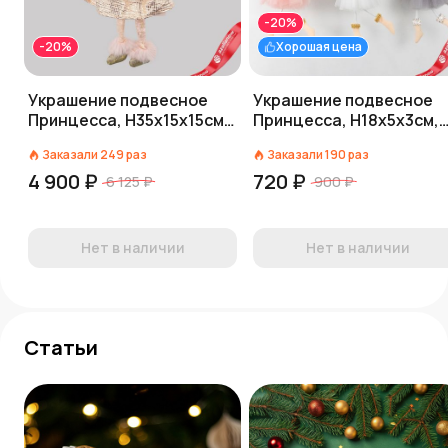
-20%
-20%
Хорошая цена
Украшение подвесное
Украшение подвесное
Принцесса, Н35х15х15см,
Принцесса, H18х5х3см,
розовый
цв. в асс.
Заказали
249
раз
Заказали
190
раз
4 900 ₽
720 ₽
6 125 ₽
900 ₽
Нет в наличии
Нет в наличии
Статьи