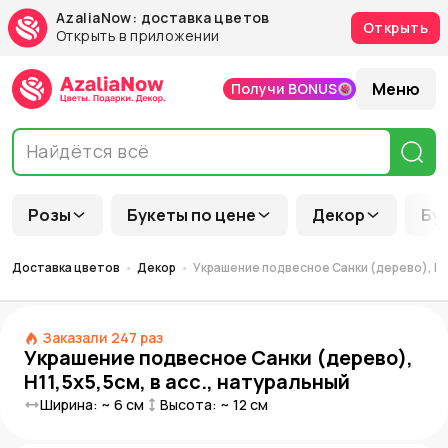
AzaliaNow: доставка цветов
Открыть
Открыть в приложении
Меню
Получи BONUS
Розы
Букеты по цене
Декор
Бу
Доставка цветов
Декор
Украшение подвесное Санки (дерево), H11
Заказали
247
раз
Украшение подвесное Санки (дерево),
H11,5x5,5см, в асс., натуральный
Ширина: ~
6
см
Высота: ~
12
см