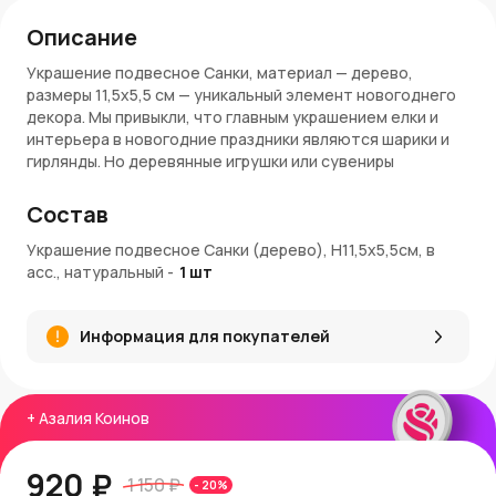
Описание
Украшение подвесное Санки, материал — дерево,
размеры 11,5x5,5 см — уникальный элемент новогоднего
декора. Мы привыкли, что главным украшением елки и
интерьера в новогодние праздники являются шарики и
гирлянды. Но деревянные игрушки или сувениры
завоевываются все большую популярность!
Состав
Натуральные материалы, ретро-стиль и легкая
ностальгия по далекому детству, сказкам и старым
Украшение подвесное Санки (дерево), H11,5x5,5см, в
игрушкам делают деревянные новогодние украшения
асс., натуральный
-
1
шт
очень популярным вариантом декора.
Материалы и качество
Информация для покупателей
Украшение подвесное Санки сделано из натурального
дерева с минимальной окраской деталей. Безопасный,
экологически чистый материал гарантирует идеальную
+
Азалия Коинов
атмосферу в вашем доме. Вы сможете использовать
украшение много лет на праздники и оно не потеряет
своего превосходного вида, цвета, привлекательности.
920 ₽
1 150 ₽
-
20
%