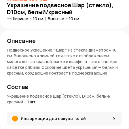
Украшение подвесное Шар (стекло),
D10см, белый/красный
Ширина: ~
10
см
Высота: ~
10
см
Описание
Подвесное украшение ""Шар"" из стекла диаметром 10
см. Выполнено в зимней тематике с изображением
милого кота в красной шапке и шарфе, а также снегиря
на ветке рябины. Основные цвета украшения — белый и
красный, создающие контраст и подчеркивающие
праздничное настроение.
Состав
Материалы и особенности
Украшение подвесное Шар (стекло), D10см, белый/
Основной материал: стекло.
красный
-
1
шт
Ручная роспись: детальная проработка изображения.
Цветовая гамма: белый фон, яркие акценты красного
и черного.
Информация для покупателей
Размер: диаметр 10 см.