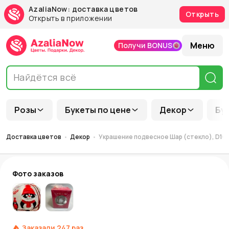
AzaliaNow: доставка цветов
Открыть
Открыть в приложении
Меню
Получи BONUS
Розы
Букеты по цене
Декор
Бу
Доставка цветов
Декор
Украшение подвесное Шар (стекло), D10
Фото заказов
Заказали
247
раз