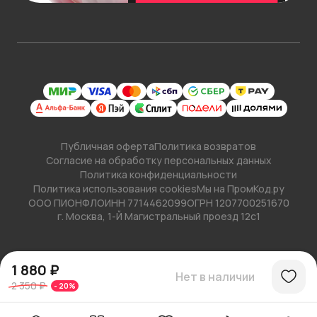
Публичная оферта
Политика возвратов
Согласие на обработку персональных данных
Политика конфиденциальности
Политика использования cookies
Мы на ПромКод.ру
ООО ПИОНФЛО
ИНН 7714462099
ОГРН 1207700251670
г. Москва, 1-Й Магистральный проезд 12с1
1 880 ₽
Нет в наличии
2 350 ₽
-
20
%