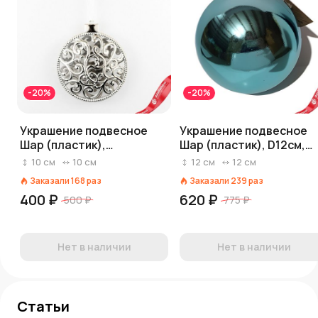
-20%
-20%
Украшение подвесное
Украшение подвесное
Шар (пластик),
Шар (пластик), D12см,
10х10х2см, серебряный
светло-голубой, в асс.
10
см
10
см
12
см
12
см
Заказали
168
раз
Заказали
239
раз
400 ₽
620 ₽
500 ₽
775 ₽
Нет в наличии
Нет в наличии
Статьи