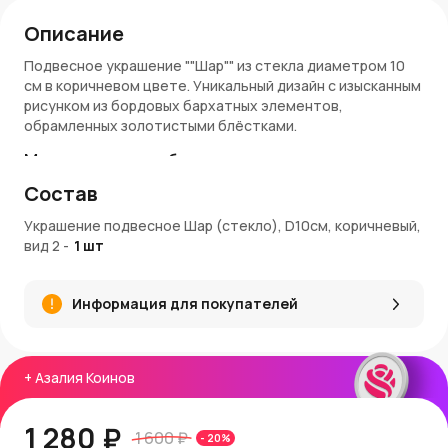
Описание
Подвесное украшение ""Шар"" из стекла диаметром 10
см в коричневом цвете. Уникальный дизайн с изысканным
рисунком из бордовых бархатных элементов,
обрамленных золотистыми блёстками.
Материалы и особенности
Состав
Материал:
стекло.
Декор:
бархатные вставки бордового цвета с
Украшение подвесное Шар (стекло), D10см, коричневый,
золотистыми акцентами.
вид 2
-
1
шт
Цвет:
коричневый с бордовым и золотистым декором.
Размер:
диаметр 10 см.
Информация для покупателей
Преимущества
Роскошный дизайн добавляет элегантности в
новогодний декор.
+
Азалия Коинов
Изготовлено вручную, что делает каждое украшение
уникальным.
Подходит для классических и современных
1 280 ₽
1 600 ₽
-
20
%
праздничных интерьеров.