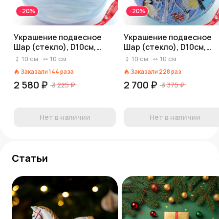
-20%
-20%
Украшение подвесное
Украшение подвесное
Шар (стекло), D10см,
Шар (стекло), D10см,
голубой, вид 2
голубой, вид 3
10
см
10
см
10
см
10
см
Заказали
144
раза
Заказали
228
раз
2 580 ₽
2 700 ₽
3 225 ₽
3 375 ₽
Нет в наличии
Нет в наличии
Статьи