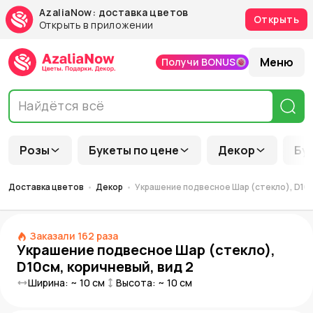
AzaliaNow: доставка цветов
Открыть
Открыть в приложении
Меню
Получи BONUS
Розы
Букеты по цене
Декор
Бу
Доставка цветов
Декор
Украшение подвесное Шар (стекло), D10с
Заказали
162
раза
Украшение подвесное Шар (стекло),
D10см, коричневый, вид 2
Ширина: ~
10
см
Высота: ~
10
см