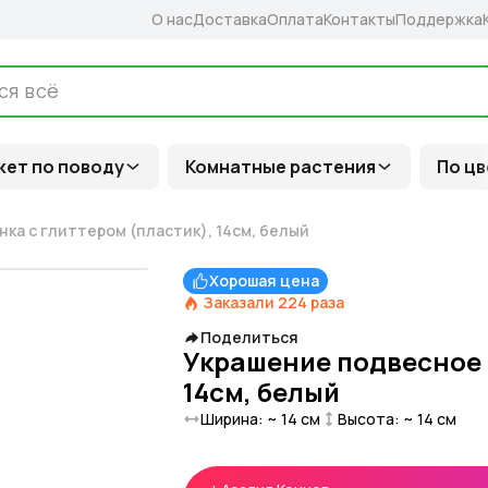
О нас
Доставка
Оплата
Контакты
Поддержка
кет по поводу
Комнатные растения
По цв
а с глиттером (пластик), 14см, белый
Хорошая цена
Заказали
224
раза
Поделиться
Украшение подвесное 
14см, белый
Ширина: ~
14
см
Высота: ~
14
см