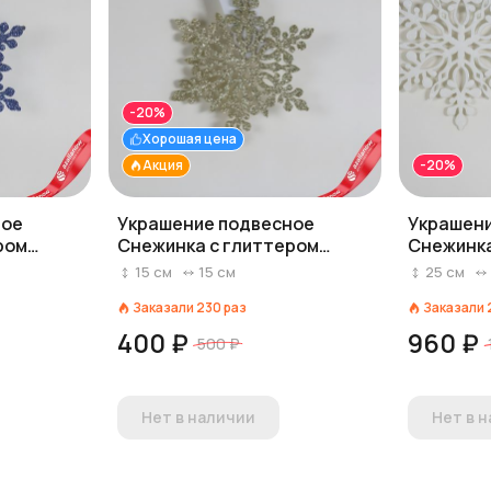
-20%
Хорошая цена
Акция
-20%
ное
Украшение подвесное
Украшени
ром
Снежинка с глиттером
Снежинка
синий
(дерево), 15х15см, шампань
(дерево)
15
см
15
см
25
см
асс.
Заказали
230
раз
Заказали
400 ₽
960 ₽
500 ₽
Нет в наличии
Нет в 