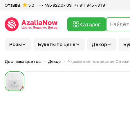
Отзывы
5.0
+7 495 822 07 09
+7 911 945 48 19
Каталог
Розы
Букеты по цене
Декор
Бу
Доставка цветов
Декор
Украшение подвесное Снежинк