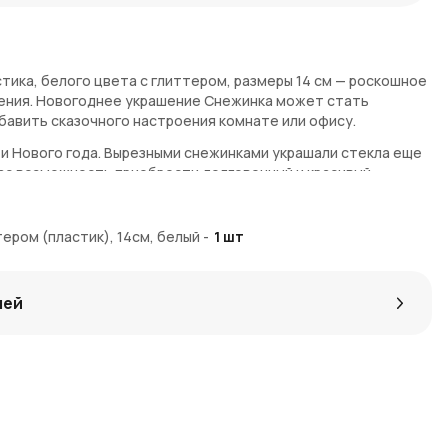
тика, белого цвета с глиттером, размеры 14 см — роскошное
ения. Новогоднее украшение Снежинка может стать
авить сказочного настроения комнате или офису.
и Нового года. Вырезными снежинками украшали стекла еще
вас возможность приобрести долговечный и красивый
льзоваться многие годы.
ером (пластик), 14см, белый
-
1
шт
но из прочного пластика. Дополнительно на игрушку
ет ей нарядный праздничный стиль. Материалы полностью
личаются длительным сроком службы.
лей
ера
е елки. Другой идеей для использования пластиковых
ение праздничного интерьера. Можно подвесить Снежинку к
ины в оформление комнаты.
ение Снежинка для оформления окон или входной двери.