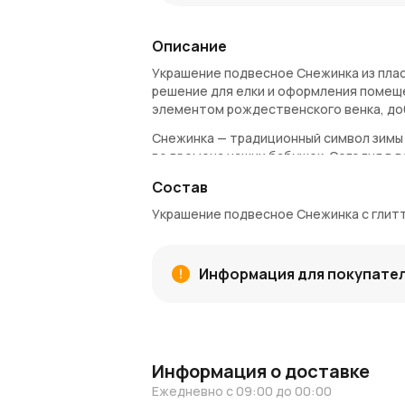
Описание
Украшение подвесное Снежинка из плас
решение для елки и оформления помещ
элементом рождественского венка, доб
Снежинка — традиционный символ зимы 
во времена наших бабушек. Сегодня в 
новогодний декор, который будет испо
Состав
Материалы и качество
Украшение подвесное Снежинка с глитт
Украшение подвесное Снежинка выполне
нанесен глиттер (блестки), что прида
безопасны для здоровья человека и от
Информация для покупате
Применение и украшение интерь
Главное назначение игрушки — украшени
подвесных украшений является оформл
Информация о доставке
потолку или лампам, что добавит глуб
Ежедневно с 09:00 до 00:00
Еще один способ — использовать украш