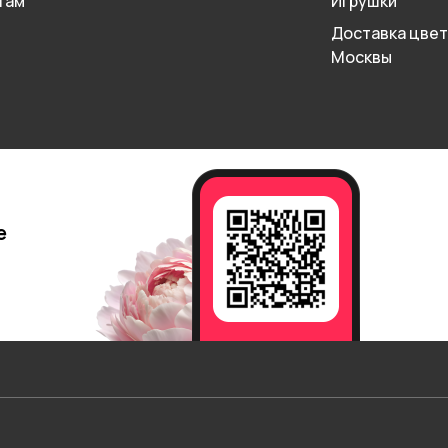
там
Игрушки
Доставка цвет
Москвы
е