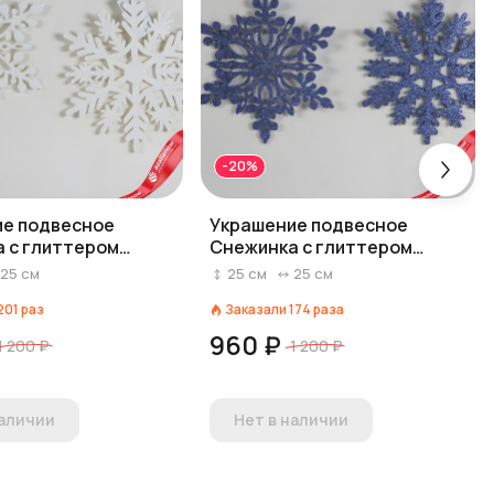
-20%
е подвесное
Украшение подвесное
 с глиттером
Снежинка с глиттером
, 25х25см, белый,
(дерево), 25х25см, синий,
25
см
25
см
25
см
асс.
201
раз
Заказали
174
раза
960 ₽
1 200 ₽
1 200 ₽
наличии
Нет в наличии