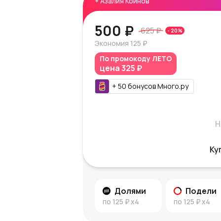
+
Азалия Коинов
500 ₽
625 ₽
-
20
%
Экономия
125 ₽
По промокоду
ЛЕТО
цена
325 ₽
+
50
бонусов
Много.ру
Н
Ку
Долями
Подели
по
125 ₽
x4
по
125 ₽
x4