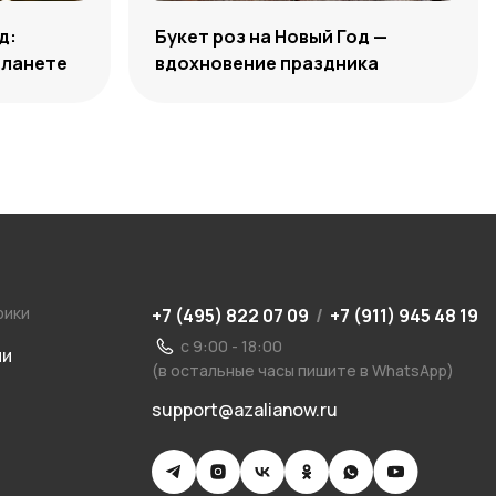
д:
Букет роз на Новый Год —
планете
вдохновение праздника
рики
+7 (495) 822 07 09
/
+7 (911) 945 48 19
с 9:00 - 18:00
ии
(в остальные часы пишите в WhatsApp)
support@azalianow.ru