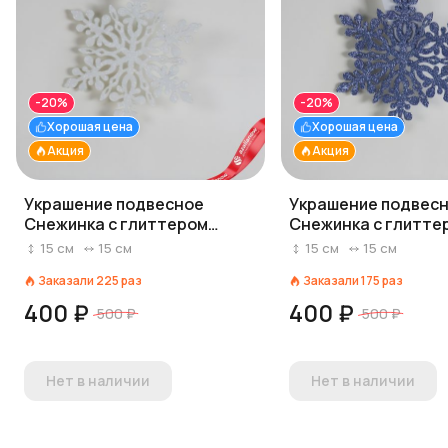
-20%
-20%
Хорошая цена
Хорошая цена
Акция
Акция
Украшение подвесное
Украшение подвес
Снежинка с глиттером
Снежинка с глитте
(дерево), 15х15см, белый
(дерево), 15х15см, 
15
см
15
см
15
см
15
см
Заказали
225
раз
Заказали
175
раз
400 ₽
400 ₽
500 ₽
500 ₽
Нет в наличии
Нет в наличии