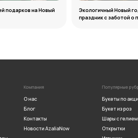
ей подарков на Новый
Экологичный Новый го
праздник с заботой о 
Компания
Популярные руб
О нас
Букеты по акц
Блог
Букет из роз
Контакты
Шары с гелием
Новости AzaliaNow
Открытки