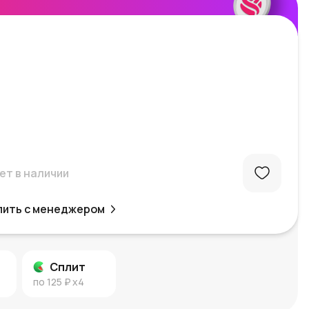
ет в наличии
пить с менеджером
Сплит
по
125 ₽
x4