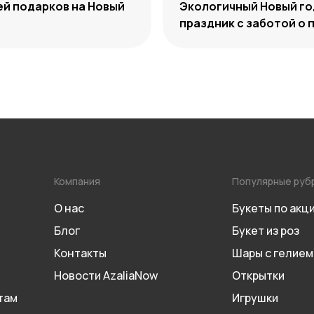
ей подарков на Новый
Экологичный Новый го
праздник с заботой о 
Компания
Популярные руб
О нас
Букеты по акц
Блог
Букет из роз
Контакты
Шары с гелием
Новости AzaliaNow
Открытки
там
Игрушки