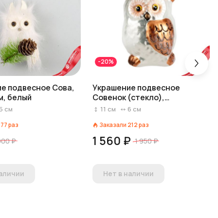
-20%
е подвесное Сова,
Украшение подвесное
м, белый
Совенок (стекло),
Н10,4х5,7х5,7см, белый/
5
см
11
см
6
см
золотой
177
раз
Заказали
212
раз
1 560 ₽
900 ₽
1 950 ₽
наличии
Нет в наличии