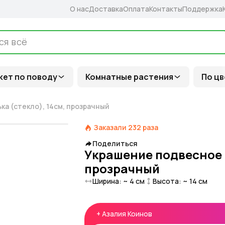
О нас
Доставка
Оплата
Контакты
Поддержка
кет по поводу
Комнатные растения
По цв
а (стекло), 14см, прозрачный
Заказали
232
раза
Поделиться
Украшение подвесное С
прозрачный
Ширина: ~
4
см
Высота: ~
14
см
+
Азалия Коинов