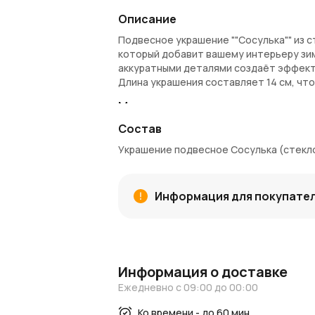
Описание
Подвесное украшение ""Сосулька"" из 
который добавит вашему интерьеру зи
аккуратными деталями создаёт эффект 
Длина украшения составляет 14 см, что
Материалы и качество
Состав
Украшение изготовлено из высококаче
прозрачностью. Тончайшие детали выпо
Украшение подвесное Сосулька (стекло
придают изделию дополнительное мерц
делает размещение украшения простым
Применение и декорирование
Информация для покупате
""Сосулька"" идеально подходит для ук
веток. Прозрачная текстура позволяет
серебристых, белых или голубых тонах
Информация о доставке
Преимущества
Ежедневно с 09:00 до 00:00
Элегантный дизайн: Лёгкая и утончё
Высокое качество: Прочное стекло 
Ко времени - до 60 мин