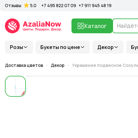
Отзывы
5.0
+7 495 822 07 09
+7 911 945 48 19
Каталог
Розы
Букеты по цене
Декор
Бу
Доставка цветов
Декор
Украшение подвесное Сосульк