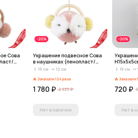
-20%
-20%
ное Сова
Украшение подвесное Сова
Украшени
пласт/
в наушниках (пенопласт/
H15x5x5с
8см,
текстиль), H15x12x8см,
15
см
12
см
15
см
розовый
Заказали
124
раза
Заказали
1 780 ₽
720 ₽
2 225 ₽
Нет в наличии
Нет в 