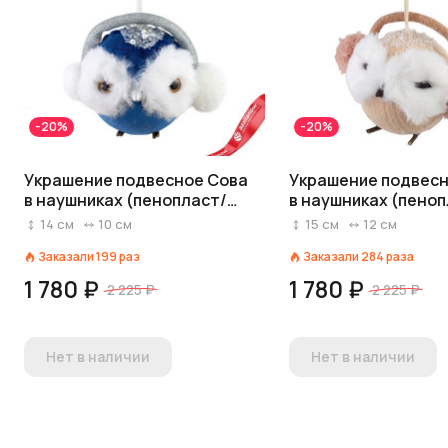
-20%
-20%
Украшение подвесное Сова
Украшение подвес
в наушниках (пенопласт/
в наушниках (пено
текстиль), H14x10x9см,
текстиль), H15x12x
14
см
10
см
15
см
12
см
синий
кремовый
Заказали
199
раз
Заказали
284
раза
1 780 ₽
1 780 ₽
2 225 ₽
2 225 ₽
Нет в наличии
Нет в наличии