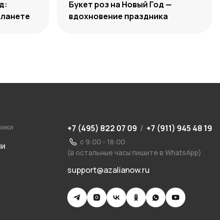
д:
Букет роз на Новый Год —
планете
вдохновение праздника
рики
+7 (495) 822 07 09
/
+7 (911) 945 48 19
с 9:00 - 18:00
ии
(в остальные часы пишите в WhatsApp)
support@azalianow.ru