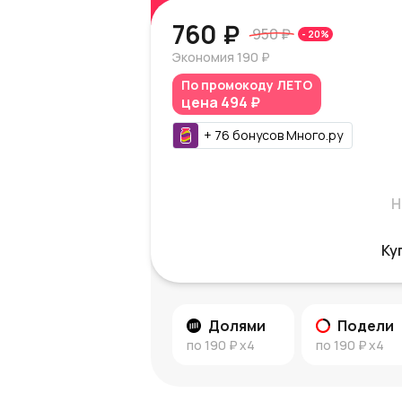
760 ₽
950 ₽
-
20
%
Экономия
190 ₽
По промокоду
ЛЕТО
цена
494 ₽
+
76
бонусов
Много.ру
Н
Ку
Долями
Подели
по
190 ₽
x4
по
190 ₽
x4