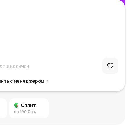
ет в наличии
пить с менеджером
Сплит
по
190 ₽
x4