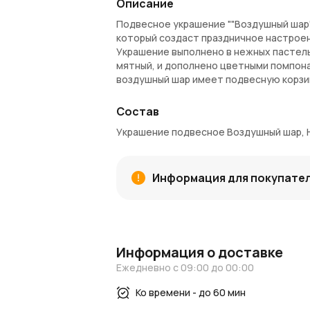
Описание
Подвесное украшение ""Воздушный шар""
который создаст праздничное настрое
Украшение выполнено в нежных пастельн
мятный, и дополнено цветными помпон
воздушный шар имеет подвесную корзин
Материалы и качество
Состав
Украшение изготовлено из высококачес
Украшение подвесное Воздушный шар, Н2
Декоративные элементы, такие как ярк
праздничного блеска. Прочные матери
изделия и его устойчивость к деформа
Информация для покупате
Применение в декоре
""Воздушный шар"" идеально подходит 
детских комнат или праздничных зон. Е
использовать в качестве центрального
Информация о доставке
(29х12х12 см), украшение станет заме
Ежедневно с 09:00 до 00:00
Преимущества
Ко времени - до 60 мин
Яркий дизайн:
Пастельные цвета, п