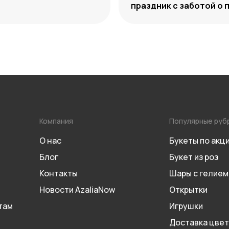
праздник с заботой о 
Компания
Популярные руб
О нас
Букеты по акц
Блог
Букет из роз
Контакты
Шары с гелием
Новости AzaliaNow
Открытки
там
Игрушки
Доставка цвет