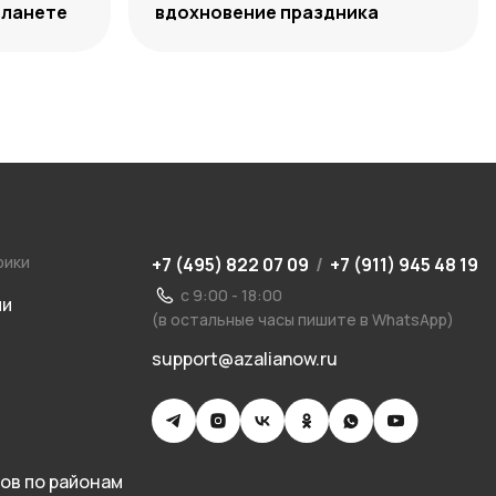
планете
вдохновение праздника
рики
+7 (495) 822 07 09
/
+7 (911) 945 48 19
с 9:00 - 18:00
ии
(в остальные часы пишите в WhatsApp)
support@azalianow.ru
ов по районам