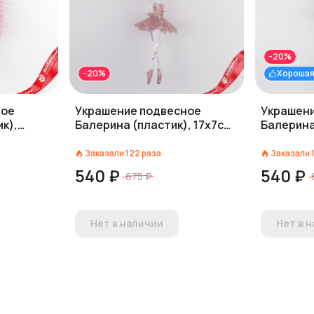
-20%
-20%
Хорошая
ное
Украшение подвесное
Украшени
к),
Балерина (пластик), 17х7см,
Балерина
розовый
прозрачный/розовый
прозрач
Заказали
122
раза
Заказали
540 ₽
540 ₽
675 ₽
Нет в наличии
Нет в 