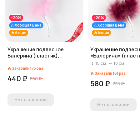
-20%
-20%
Хорошая цена
Хорошая цена
Акция
Акция
Украшение подвесное
Украшение подвес
Балерина (пластик),
«Балерина» (пласти
14,8x9,3см, светло-розовый
14,8x9,3см, темно-
15
см
10
см
Заказали
175
раз
Заказали
161
раз
440 ₽
550 ₽
580 ₽
725 ₽
Нет в наличии
Нет в наличии