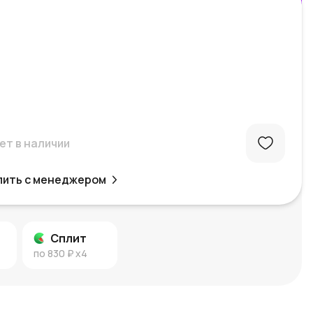
ет в наличии
пить с менеджером
Сплит
по
830 ₽
x4