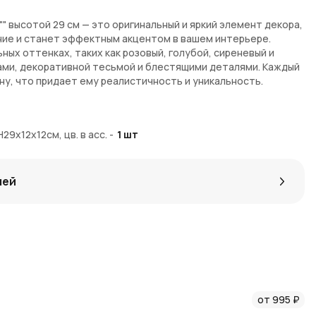
 высотой 29 см — это оригинальный и яркий элемент декора,
ние и станет эффектным акцентом в вашем интерьере.
ых оттенках, таких как розовый, голубой, сиреневый и
ами, декоративной тесьмой и блестящими деталями. Каждый
у, что придает ему реалистичность и уникальность.
твенного текстиля с мягкой бархатистой поверхностью.
9х12х12см, цв. в асс.
-
1
шт
ие помпоны и блестящая тесьма, добавляют шарму и
алы и качественная обработка обеспечивают долговечность
ции.
лей
для украшения больших новогодних елок, оформления
го можно подвесить в комнате, украсить окна или
 элемента композиции. Благодаря крупному размеру
тным акцентом в любом интерьере.
от 995 ₽
омпоны и блестящие акценты создают праздничное и