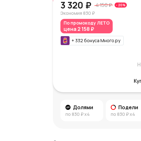
3 320 ₽
4 150 ₽
-
20
%
Экономия
830 ₽
По промокоду
ЛЕТО
цена
2 158 ₽
+
332
бонуса
Много.ру
Н
Ку
Долями
Подели
по
830 ₽
x4
по
830 ₽
x4