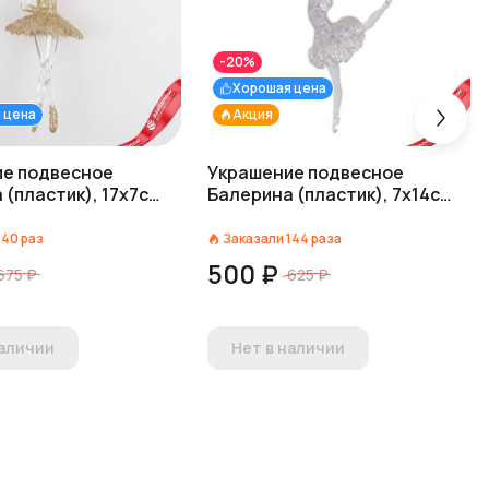
-20%
Хорошая цена
 цена
Акция
е подвесное
Украшение подвесное
 (пластик), 17х7см,
Балерина (пластик), 7х14см,
ный/шампань
прозрачный/белый
140
раз
Заказали
144
раза
500 ₽
675 ₽
625 ₽
наличии
Нет в наличии