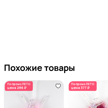
Похожие товары
По промо
ЛЕТО
По промо
ЛЕТО
цена
286 ₽
цена
377 ₽