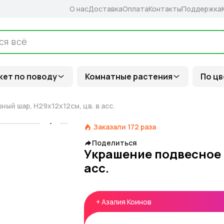
О нас
Доставка
Оплата
Контакты
Поддержка
кет по поводу
Комнатные растения
По цв
ый шар, Н29х12х12см, цв. в асс.
Заказали
172
раза
Поделиться
Украшение подвесное 
асс.
+
Азалия Коинов