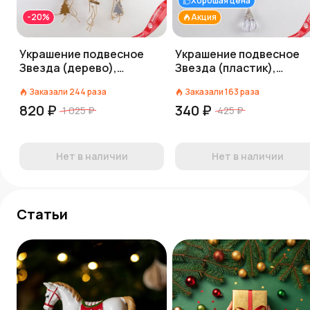
Хорошая цена
-20%
Акция
Украшение подвесное
Украшение подвесное
Звезда (дерево),
Звезда (пластик),
H13,5x13,5см, в асс.,
17,5x9,5см, розовый
Заказали
244
раза
Заказали
163
раза
белый/натуральный
820 ₽
340 ₽
1 025 ₽
425 ₽
Нет в наличии
Нет в наличии
Статьи