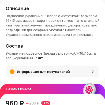
Описание
Подвесное украшение ""Звезда с кисточкой"" размером
36x13 см в ассорти коричневых оттенков — это стильный
и натуральный элемент праздничного декора, идеально
подходящий для создания уютной атмосферы.
Украшение выполнено в виде звезды из текстильного
материала с плетеной текстурой, дополнено
деревянными бусинами и кисточкой из натурального
Состав
волокна.
Украшение подвесное Звезда с кисточкой, H36x13см, в
Материалы и качество
асс., коричневый
-
1
шт
""Звезда"" изготовлена из экологичных материалов:
текстиль с плетеной структурой обеспечивает
Информация для покупателей
прочность и стильный внешний вид, а деревянные
бусины и кисточка из натуральных волокон
подчеркивают природную эстетику. Прочная подвеска
из джута гарантирует надежность и долговечность
+
Азалия Коинов
изделия.
Применение и стиль
960 ₽
1 200 ₽
-
20
%