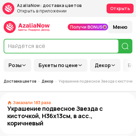
AzaliaNow: доставка цветов
Открыть
Открыть в приложении
Меню
Получи BONUS
Розы
Букеты по цене
Декор
Бу
Доставка цветов
Декор
Украшение подвесное Звезда с кисточкой,
Заказали
183
раза
Украшение подвесное Звезда с
кисточкой, H36x13см, в асс.,
коричневый