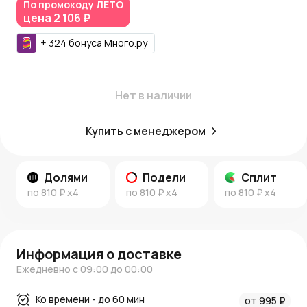
Азалия Коины
, которые можно использовать при
По промокоду
ЛЕТО
цена
2 106 ₽
следующих покупках.
Больше вдохновения:
+
324
бонуса
Много.ру
Посетите
наш блог
и раздел
новостей AzaliaNow
, чтобы
узнать больше об идеях флористики и трендах
оформления.
Нет в наличии
AzaliaNow обеспечивает
красоту, вдохновляющую
каждый день.
Купить с менеджером
Долями
Подели
Сплит
по
810 ₽
x4
по
810 ₽
x4
по
810 ₽
x4
Информация о доставке
Ежедневно с 09:00 до 00:00
Ко времени - до 60 мин
от 995 ₽