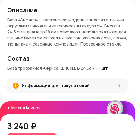
Описание
Ваза «Анфиса» — элегантная модель с выразительными
округлыми линиями и классическим силуэтом. Высота
24,5 см и диаметр 18 см позволяют использовать ее для
пышных букетов из свежих цветов, включая розы, пионы,
тюльпаны и сезонные композиции. Прозрачное стекло
делает вазу универсальной для интерьеров любого
стиля, подчеркивая естественную красоту растений и
Состав
не отвлекая внимание от цвета и формы букета.
Ваза прозрачная Анфиса, Ш 18см, В 24.5см
-
1
шт
Преимущества:
Универсальный прозрачный дизайн
Информация для покупателей
Подходит для крупных букетов
Устойчивое основание для безопасного размещения
Легкость в уходе и хранении
+
Азалия Коинов
Покупка и доставка:
Купить вазу «Анфиса»
можно в интернет-магазине
3 240 ₽
AzaliaNow
с удобной доставкой по Москве и
Московской области. За каждый заказ вы получаете