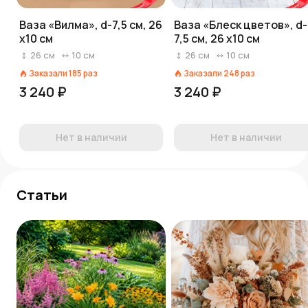
Ваза «Вилма», d-7,5 см, 26
Ваза «Блеск цветов», d-
х10 см
7,5 см, 26 х10 см
26
см
10
см
26
см
10
см
Заказали
185
раз
Заказали
248
раз
3 240 ₽
3 240 ₽
Нет в наличии
Нет в наличии
Статьи