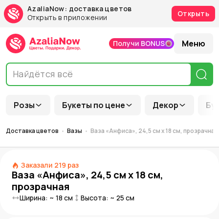
AzaliaNow: доставка цветов
Открыть
Открыть в приложении
Меню
Получи BONUS
Розы
Букеты по цене
Декор
Бу
Доставка цветов
Вазы
Ваза «Анфиса», 24,5 см x 18 см, прозрачная
Заказали
219
раз
Ваза «Анфиса», 24,5 см x 18 см,
прозрачная
Ширина: ~
18
см
Высота: ~
25
см