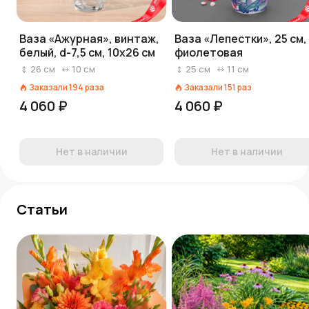
Ваза «Ажурная», винтаж,
Ваза «Лепестки», 25 см,
белый, d-7,5 см, 10х26 см
фиолетовая
26
см
10
см
25
см
11
см
Заказали
194
раза
Заказали
151
раз
4 060 ₽
4 060 ₽
Нет в наличии
Нет в наличии
Статьи