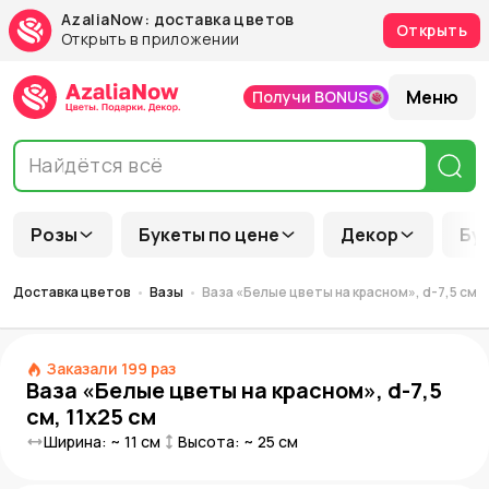
AzaliaNow: доставка цветов
Открыть
Открыть в приложении
Меню
Получи BONUS
Розы
Букеты по цене
Декор
Бу
Доставка цветов
Вазы
Ваза «Белые цветы на красном», d-7,5 см, 
Заказали
199
раз
Ваза «Белые цветы на красном», d-7,5
см, 11х25 см
Ширина: ~
11
см
Высота: ~
25
см