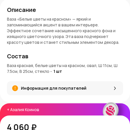
Описание
Ваза «Белые цветы на красном» — яркий и
запоминающийся акцент в вашем интерьере.
Эффектное сочетание насыщенного красного фона и
изящного цветочного узора. Эта ваза подчеркнет
красоту цветов и станет стильным элементом декора.
Особенности:
Состав
Размеры
: диаметр — 7,5 см, габариты — 11×25 см
Ваза красная, белые цветы на красном, овал, Ш 11см, Ш
Выразительный дизайн
: красный фон с белыми
7.5см, В 25см, стекло
-
1
шт
цветами придает вазе характер и тепло
Компактная форма
: подходит для небольших
букетов, сухоцветов или в качестве
Информация для покупателей
самостоятельного декоративного элемента
Универсальность
: гармонично смотрится как в
современных, так и в классических интерьерах
+
Азалия Коинов
Заказ и доставка:
Вазу «Белые цветы на красном»
можно приобрести в
4 060 ₽
интернет-магазине
AzaliaNow
с быстрой доставкой по