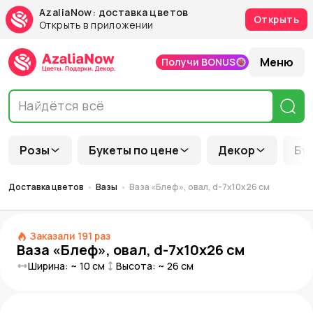
AzaliaNow: доставка цветов
Открыть
Открыть в приложении
Меню
Получи BONUS
Розы
Букеты по цене
Декор
Бу
Доставка цветов
Вазы
Ваза «Блеф», овал, d-7х10х26 см
Заказали
191
раз
Ваза «Блеф», овал, d-7х10х26 см
Ширина: ~
10
см
Высота: ~
26
см