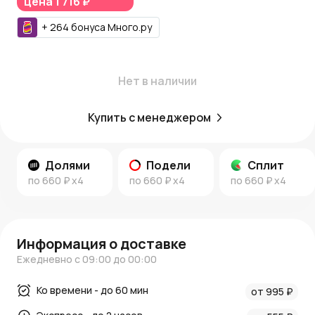
цена
1 716 ₽
Для вдохновения:
+
264
бонуса
Много.ру
Посетите
блог AzaliaNow
и
новости
для идей по декору
и оформлению вашего пространства.
AzaliaNow гарантирует
высокое качество и стиль
Нет в наличии
каждой вазы.
Купить с менеджером
Долями
Подели
Сплит
по
660 ₽
x4
по
660 ₽
x4
по
660 ₽
x4
Информация о доставке
Ежедневно с 09:00 до 00:00
Ко времени - до 60 мин
от 995 ₽