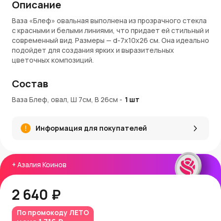
Описание
Ваза «Блеф» овальная выполнена из прозрачного стекла
с красными и белыми линиями, что придает ей стильный и
современный вид. Размеры — d-7x10x26 см. Она идеально
подойдет для создания ярких и выразительных
цветочных композиций.
Преимущества:
Состав
Прозрачное стекло с яркими красными и белыми
Ваза Блеф, овал, Ш 7см, В 26см
-
1
шт
линиями, подчеркивающими элегантность
Овальная форма, придающая вазе уникальность
Современный дизайн, который легко впишется в
Информация для покупателей
любой интерьер
Идеальна для украшения стола или полки
Покупка и доставка:
+
Азалия Коинов
Купить вазу «Блеф»
можно в интернет-магазине
AzaliaNow
. Мы обеспечиваем быструю доставку по
2 640 ₽
Москве и Московской области. При оформлении заказа
начисляются
Азалия Коины
, которые можно
использовать для дальнейших покупок.
По промокоду
ЛЕТО