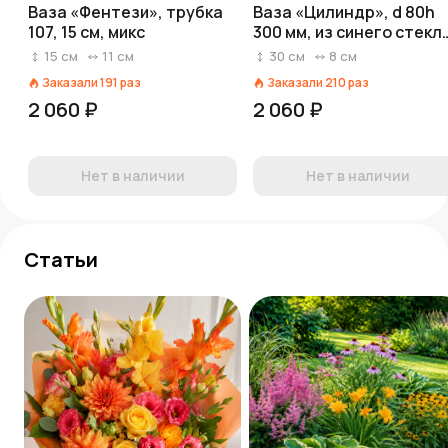
Ваза «Фентези», трубка
Ваза «Цилиндр», d 80h
107, 15 см, микс
300 мм, из синего стекл
(без декора)
15
см
11
см
30
см
8
см
Заказали
191
раз
Заказали
210
раз
2 060 ₽
2 060 ₽
Нет в наличии
Нет в наличии
Статьи