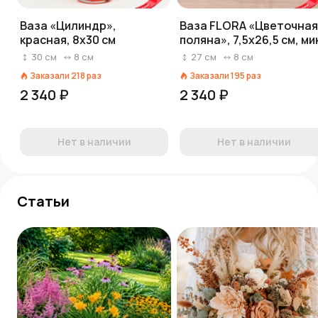
Ваза «Цилиндр»,
Ваза FLORA «Цветочная
красная, 8х30 см
поляна», 7,5х26,5 см, ми
30
см
8
см
27
см
8
см
Заказали
218
раз
Заказали
195
раз
2 340 ₽
2 340 ₽
Нет в наличии
Нет в наличии
Статьи