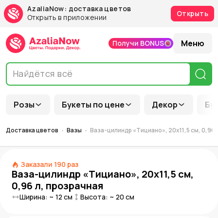
AzaliaNow: доставка цветов
Открыть
Открыть в приложении
Меню
Получи BONUS
Розы
Букеты по цене
Декор
Бу
Доставка цветов
Вазы
Ваза-цилиндр «Тициано», 20х11,5 см, 0,96 
Заказали
190
раз
Ваза-цилиндр «Тициано», 20х11,5 см,
0,96 л, прозрачная
Ширина: ~
12
см
Высота: ~
20
см