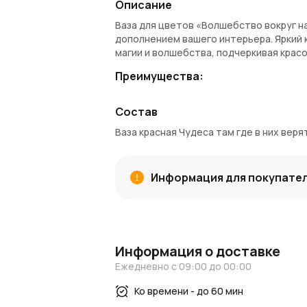
Описание
Ваза для цветов «Волшебство вокруг на
дополнением вашего интерьера. Яркий
магии и волшебства, подчеркивая крас
Преимущества:
Стильный красный цвет, который при
Состав
Вдохновляющая фраза «Волшебство 
Подходит для композиции с различн
Ваза красная Чудеса там где в них верят
Стеклянный материал придает вазе 
Покупка и доставка:
Информация для покупате
Ваза доступна для покупки в AzaliaNow 
начисляются
Азалия Коины
, которые 
Дополнительная информация:
Для получения дополнительных идей п
Информация о доставке
AzaliaNow
или следите за новыми пост
Ежедневно с 09:00 до 00:00
AzaliaNow — придайте вашему простр
Ко времени - до 60 мин