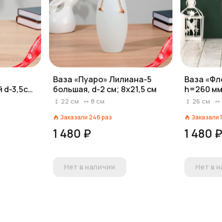
Ваза «Пуаро» Лилиана-5
Ваза «Фло
 d-3,5см
большая, d-2 см; 8х21,5 см
h=260 мм
22
см
8
см
26
см
Заказали
246
раз
Заказали
1 480 ₽
1 480 
Нет в наличии
Нет в 