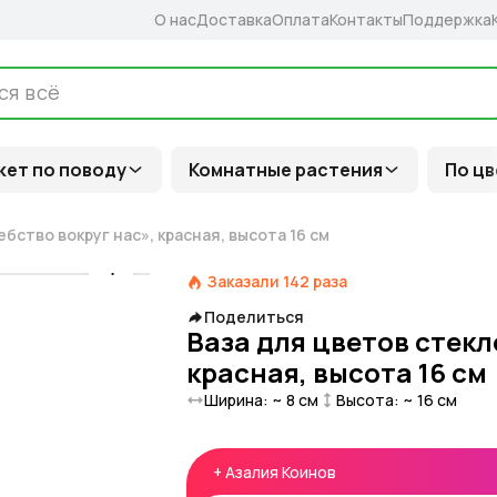
О нас
Доставка
Оплата
Контакты
Поддержка
кет по поводу
Комнатные растения
По цв
бство вокруг нас», красная, высота 16 см
Заказали
142
раза
Поделиться
Ваза для цветов стекл
красная, высота 16 см
Ширина: ~
8
см
Высота: ~
16
см
+
Азалия Коинов