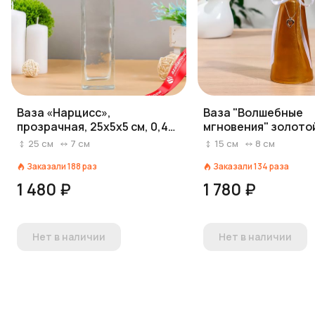
Ваза «Нарцисс»,
Ваза "Волшебные
прозрачная, 25х5х5 см, 0,45
мгновения" золотой
л 1554
7,5(дно)х15см
25
см
7
см
15
см
8
см
Заказали
188
раз
Заказали
134
раза
1 480 ₽
1 780 ₽
Нет в наличии
Нет в наличии