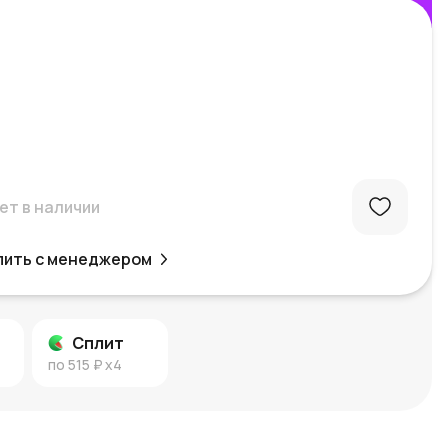
ет в наличии
пить с менеджером
Сплит
по
515 ₽
x4