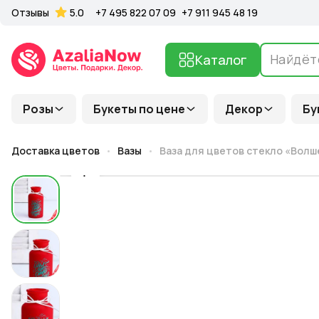
Отзывы
5.0
+7 495 822 07 09
+7 911 945 48 19
Каталог
Розы
Букеты по цене
Декор
Бу
Доставка цветов
Вазы
Ваза для цветов стекло «Волше