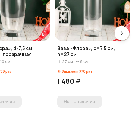
ра», d-7,5 см;
Ваза «Флора», d=7,5 см,
, прозрачная
h=27 см
10
см
27
см
8
см
159
раз
Заказали
370
раз
₽
1 480 ₽
наличии
Нет в наличии