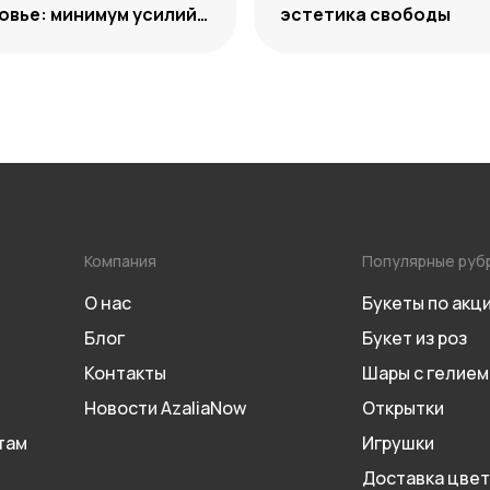
вье: минимум усилий,
эстетика свободы
м декоративности
Компания
Популярные руб
О нас
Букеты по акц
Блог
Букет из роз
Контакты
Шары с гелием
Новости AzaliaNow
Открытки
там
Игрушки
Доставка цвет