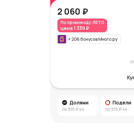
2 060 ₽
По промокоду
ЛЕТО
цена
1 339 ₽
+
206
бонусов
Много.ру
Н
Ку
Долями
Подели
по
515 ₽
x4
по
515 ₽
x4