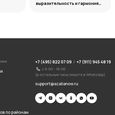
выразительность и гармония
сочетаний
рики
+7 (495) 822 07 09
/
+7 (911) 945 48 19
с 9:00 - 18:00
ии
(в остальные часы пишите в WhatsApp)
support@azalianow.ru
ов по районам