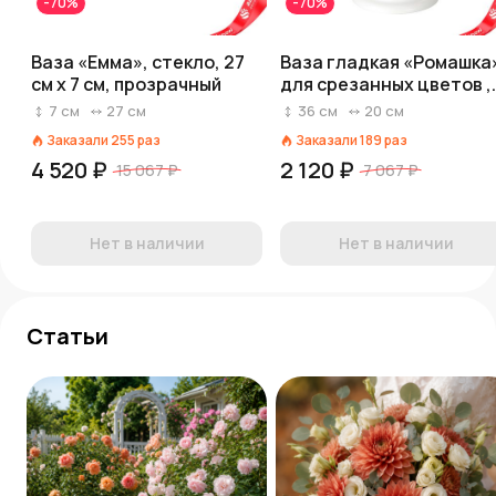
-70%
-70%
Ваза «Емма», стекло, 27
Ваза гладкая «Ромашка
см x 7 см, прозрачный
для срезанных цветов ,
пластик, d 20 см x h 36 с
7
см
27
см
36
см
20
см
белый
Заказали
255
раз
Заказали
189
раз
4 520 ₽
2 120 ₽
15 067 ₽
7 067 ₽
Нет в наличии
Нет в наличии
Статьи