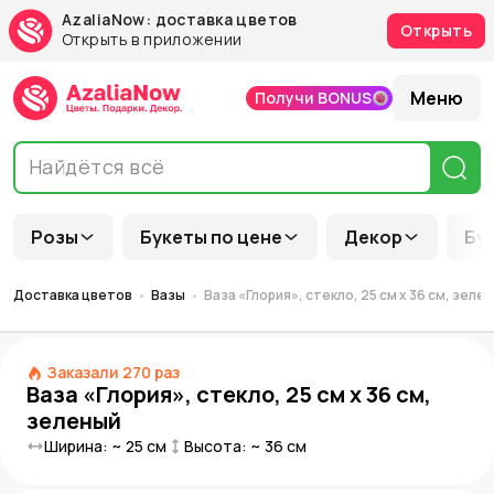
AzaliaNow: доставка цветов
Открыть
Открыть в приложении
Меню
Получи BONUS
Розы
Букеты по цене
Декор
Бу
Доставка цветов
Вазы
Ваза «Глория», стекло, 25 см x 36 см, зеле
Заказали
270
раз
Ваза «Глория», стекло, 25 см x 36 см,
зеленый
Ширина: ~
25
см
Высота: ~
36
см