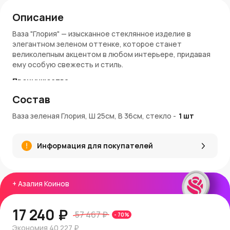
Описание
Ваза "Глория" — изысканное стеклянное изделие в
элегантном зеленом оттенке, которое станет
великолепным акцентом в любом интерьере, придавая
ему особую свежесть и стиль.
Преимущества:
Состав
Размеры: 25 см в диаметре, 36 см в высоту —
идеально подходит для крупных букетов и
Ваза зеленая Глория, Ш 25см, В 36см, стекло
-
1
шт
композиций
Высококачественное стекло обеспечивает
прочность и долговечность изделия
Информация для покупателей
Зеленый цвет придает вазе свежий и природный вид,
подходящий для различных интерьерных стилей
Элегантный и современный дизайн, который добавит
изысканности вашему пространству
+
Азалия Коинов
Покупка и доставка:
17 240 ₽
Купить вазу "Глория"
можно в интернет-магазине
57 467 ₽
-
70
%
AzaliaNow
. Мы гарантируем быструю доставку по
Экономия
40 227 ₽