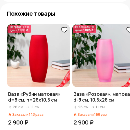
Похожие товары
По промо
ЛЕТО
По промо
ЛЕТО
цена
1 885 ₽
цена
1 885 ₽
Ваза «Рубин матовая»,
Ваза «Розовая», матова
d=8 см, h=26х10,5 см
d-8 см, 10,5х26 см
26
см
11
см
26
см
11
см
Заказали
143
раза
Заказали
168
раз
2 900 ₽
2 900 ₽