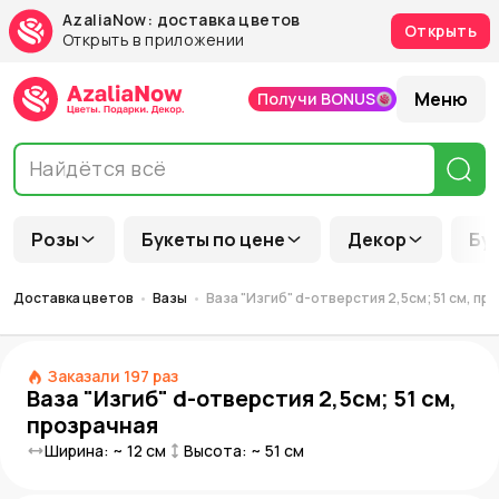
AzaliaNow: доставка цветов
Открыть
Открыть в приложении
Меню
Получи BONUS
Розы
Букеты по цене
Декор
Бу
Доставка цветов
Вазы
Ваза "Изгиб" d-отверстия 2,5см; 51 см, пр
Заказали
197
раз
Ваза "Изгиб" d-отверстия 2,5см; 51 см,
прозрачная
Ширина: ~
12
см
Высота: ~
51
см