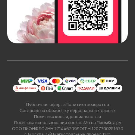
Публичная оферта
Политика возвратов
Согласие на обработку персональных данных
Политика конфиденциальности
Политика использования cookies
Мы на ПромКод.ру
ООО ПИОНФЛО
ИНН 7714462099
ОГРН 1207700251670
г. Москва, 1-Й Магистральный проезд 12с1