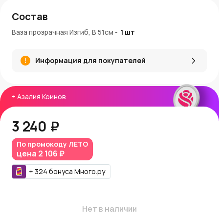
Состав
Ваза прозрачная Изгиб, В 51см
-
1
шт
Информация для покупателей
+
Азалия Коинов
3 240 ₽
По промокоду
ЛЕТО
цена
2 106 ₽
+
324
бонуса
Много.ру
Нет в наличии