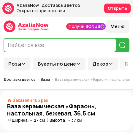
AzaliaNow: доставка цветов
Открыть
Открыть в приложении
Меню
Получи BONUS
Розы
Букеты по цене
Декор
Бу
Доставка цветов
Вазы
Ваза керамическая «Фараон», настольная, 
Заказали
166
раз
Ваза керамическая «Фараон»,
настольная, бежевая, 36.5 см
Ширина: ~
27
см
Высота: ~
37
см