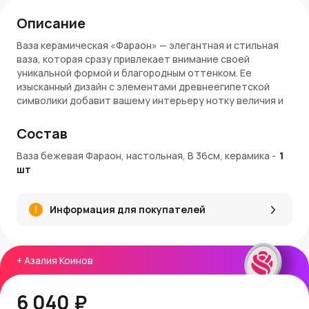
Описание
Ваза керамическая «Фараон» — элегантная и стильная
ваза, которая сразу привлекает внимание своей
уникальной формой и благородным оттенком. Ее
изысканный дизайн с элементами древнеегипетской
символики добавит вашему интерьеру нотку величия и
мистики. Бежевый цвет делает ее универсальной,
подходящей для самых разных стилей оформления.
Состав
Преимущества:
Ваза бежевая Фараон, настольная, В 36см, керамика
-
1
шт
Элегантная форма «Фараон»
— вдохновлена
древней египетской эстетикой
Бежевый цвет
— идеально сочетается с любым
Информация для покупателей
интерьером
Высота 36.5 см
— удобный размер для размещения на
столах и полках
Качественная керамика
— прочная и долговечная
+
Азалия Коинов
Покупка и доставка:
6 040 ₽
Вы можете купить вазу «Фараон» в
AzaliaNow
, с