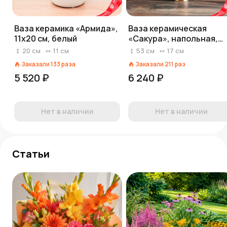
Ваза керамика «Армида»,
Ваза керамическая
11х20 см, белый
«Сакура», напольная,
белая, цветы микс, 53 с
20
см
11
см
53
см
17
см
Заказали
133
раза
Заказали
211
раз
5 520 ₽
6 240 ₽
Нет в наличии
Нет в наличии
Статьи