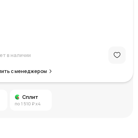
ет в наличии
пить с менеджером
Сплит
по
1 510 ₽
x4