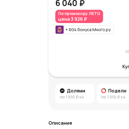
6 040 ₽
По промокоду
ЛЕТО
цена
3 926 ₽
+
604
бонуса
Много.ру
Н
Ку
Долями
Подели
по
1 510 ₽
x4
по
1 510 ₽
x4
Описание