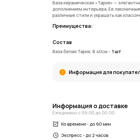
Ваза керамическая «Тария» — элегантн
дополнением интерьера. Ее лаконичные
различные стили и украшать как класси
Преимущества:
Стильный минимализм
— белый цве
Состав
Подходит для декора
— идеальна д
Прочная керамика
— долговечный м
Ваза белая Тария, В 40см
-
1
шт
Подходит для напольного размещ
Покупка и доставка:
Информация для покупате
Вы можете купить вазу «Тария» в
Azali
покупке вам будут начислены
Азалия К
Для дополнительного вдохновен
Посетите наш
блог о декоре и флорис
Информация о доставке
быть в курсе новинок и трендов.
Ежедневно с 09:00 до 00:00
AzaliaNow — стиль и изысканность в 
Ко времени - до 60 мин
Экспресс - до 2 часов