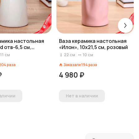
амика настольная
Ваза керамика настольная
d отв-6,5 см,
«Илон», 10х21,5 см, розовый
см, бело-золотой
11
см
22
см
10
см
204
раза
Заказали
194
раза
₽
4 980 ₽
наличии
Нет в наличии