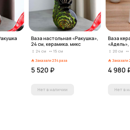
Ракушка
Ваза настольная «Ракушка»,
Ваза кер
24 см, керамика. микс
«Адель», 
10,5х20 
24
см
15
см
20
см
Заказали
234
раза
Заказали
5 520 ₽
4 980 
Нет в наличии
Нет в 