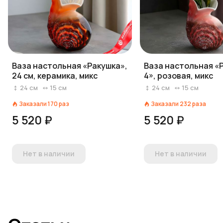
Ваза настольная «Ракушка»,
Ваза настольная «
24 см, керамика, микс
4», розовая, микс
24
см
15
см
24
см
15
см
Заказали
170
раз
Заказали
232
раза
5 520 ₽
5 520 ₽
Нет в наличии
Нет в наличии