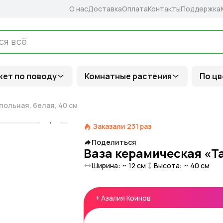
О нас
Доставка
Оплата
Контакты
Поддержка
кет по поводу
Комнатные растения
По цв
польная, белая, 40 см
Заказали
231
раз
Поделиться
Ваза керамическая «Та
Ширина: ~
12
см
Высота: ~
40
см
+
Азалия Коинов