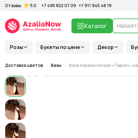
Отзывы
5.0
+7 495 822 07 09
+7 911 945 48 19
Каталог
Розы
Букеты по цене
Декор
Бу
Доставка цветов
Вазы
Ваза керамическая «Тария», на