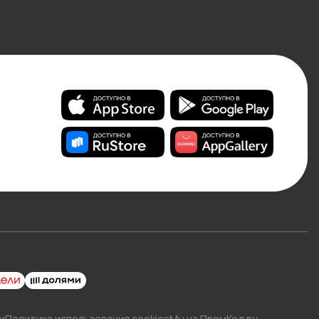
и
Политика использования cookies
Мы на ПромКод.ру