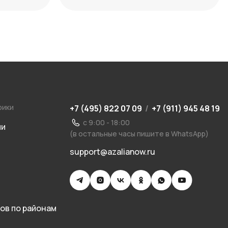
даты
рики
+7 (495) 822 07 09
/
+7 (911) 945 48 19
с 9:00 - 18:00
ии
(в остальные часы пишите в WhatsApp)
support@azalianow.ru
ов по районам