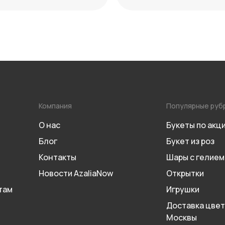
 года
Компания
Популярные руб
О нас
Букеты по акц
Блог
Букет из роз
Контакты
Шары с гелием
Новости AzaliaNow
Открытки
там
Игрушки
Доставка цвет
Москвы