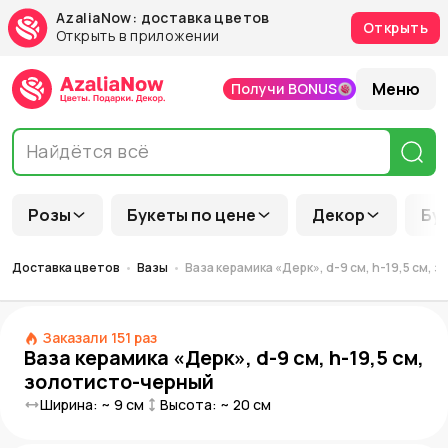
AzaliaNow: доставка цветов
Открыть
Открыть в приложении
Меню
Получи BONUS
Розы
Букеты по цене
Декор
Бу
Доставка цветов
Вазы
Ваза керамика «Дерк», d-9 см, h-19,5 см,
Заказали
151
раз
Ваза керамика «Дерк», d-9 см, h-19,5 см,
золотисто-черный
Ширина: ~
9
см
Высота: ~
20
см