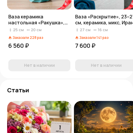
Ваза керамика
Ваза «Раскрытие», 23–2
настольная «Ракушка»,
см, керамика, микс, Ира
жемчуг, 10х24,5х20 см,
25
см
20
см
27
см
16
см
микс
Заказали
228
раз
Заказали
141
раз
6 560 ₽
7 600 ₽
Нет в наличии
Нет в наличии
Статьи