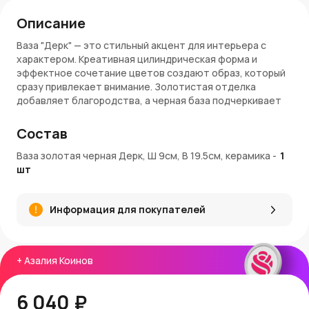
Описание
Ваза "Дерк" — это стильный акцент для интерьера с
характером. Креативная цилиндрическая форма и
эффектное сочетание цветов создают образ, который
сразу привлекает внимание. Золотистая отделка
добавляет благородства, а черная база подчеркивает
строгость и глубину.
Состав
Преимущества:
Ваза золотая черная Дерк, Ш 9см, В 19.5см, керамика
-
1
Универсальный размер: легко размещается на полке,
шт
столе, подоконнике
Контраст золотисто-черного оформления — для тех,
кто любит выразительный декор
Информация для покупателей
Подходит для сухоцветов, искусственных
композиций и декоративных веток
Керамика — прочный и долговечный материал
+
Азалия Коинов
Доставка и бонусы:
Купить вазу "Дерк" можно в интернет-магазине
6 040 ₽
AzaliaNow с доставкой по Москве и Московской области.