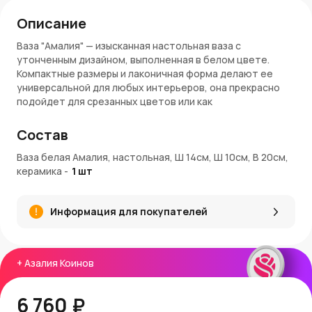
Описание
Ваза "Амалия" — изысканная настольная ваза с
утонченным дизайном, выполненная в белом цвете.
Компактные размеры и лаконичная форма делают ее
универсальной для любых интерьеров, она прекрасно
подойдет для срезанных цветов или как
самостоятельный элемент декора.
Состав
Особенности:
Ваза белая Амалия, настольная, Ш 14см, Ш 10см, В 20см,
Размер: 14×20 см
керамика
-
1
шт
Диаметр: 10 см
Материал: керамика
Цвет: белый с золотым
Информация для покупателей
Назначение: настольная ваза, элемент декора
Заказ и доставка:
В AzaliaNow вы можете купить вазу "Амалия" с доставкой
+
Азалия Коинов
по Москве и Московской области. Каждое изделие
надежно упаковано для сохранности. За покупку
6 760 ₽
начисляются Азалия Коины, которые можно