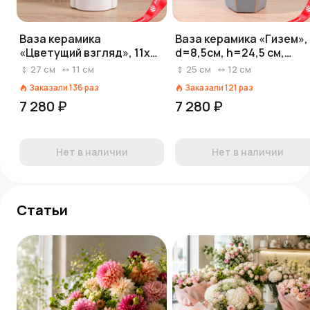
Ваза керамика
Ваза керамика «Гизем»,
«Цветущий взгляд», 11х27
d=8,5см, h=24,5 см,
см, белый
золотисто-голубой
27
см
11
см
25
см
12
см
Заказали
136
раз
Заказали
121
раз
7 280 ₽
7 280 ₽
Нет в наличии
Нет в наличии
Статьи