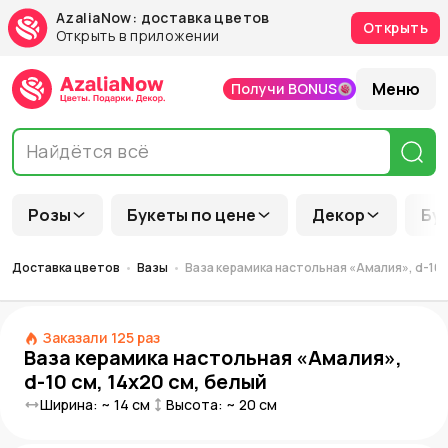
AzaliaNow: доставка цветов
Открыть
Открыть в приложении
Меню
Получи BONUS
Розы
Букеты по цене
Декор
Бу
Доставка цветов
Вазы
Ваза керамика настольная «Амалия», d-10 
Заказали
125
раз
Ваза керамика настольная «Амалия»,
d-10 см, 14х20 см, белый
Ширина: ~
14
см
Высота: ~
20
см