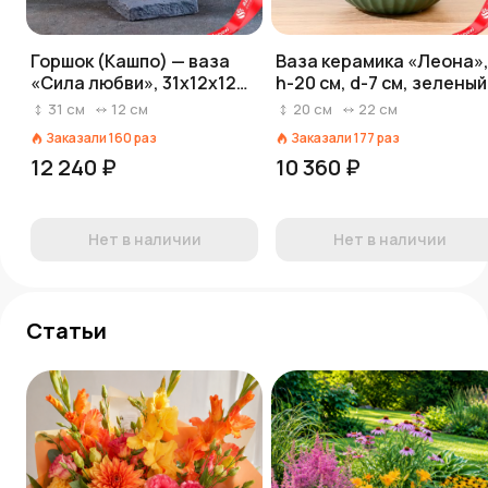
Горшок (Кашпо) — ваза
Ваза керамика «Леона»
«Сила любви», 31х12х12
h-20 см, d-7 см, зеленый
см
31
см
12
см
20
см
22
см
Заказали
160
раз
Заказали
177
раз
12 240 ₽
10 360 ₽
Нет в наличии
Нет в наличии
Статьи