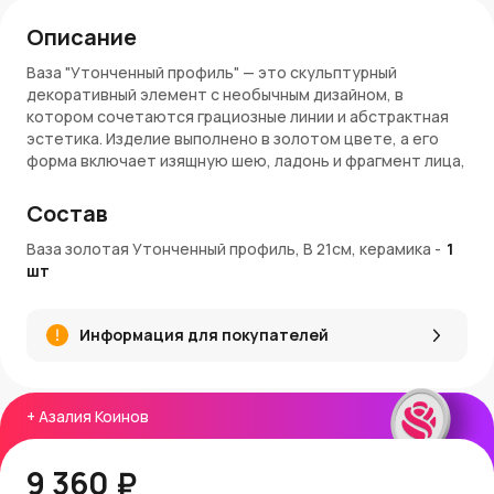
Описание
Ваза "Утонченный профиль" — это скульптурный
декоративный элемент с необычным дизайном, в
котором сочетаются грациозные линии и абстрактная
эстетика. Изделие выполнено в золотом цвете, а его
форма включает изящную шею, ладонь и фрагмент лица,
создавая образ, словно вырванный из арт-галереи. Такая
ваза — не просто емкость для цветов, а полноценный
Состав
арт-объект, притягивающий внимание.
Ваза золотая Утонченный профиль, В 21см, керамика
-
1
Особенности:
шт
Размер: 15х8х21 см
Материал: керамика
Информация для покупателей
Цвет: золото
Форма: абстрактное лицо с рукой
Подходит для сухоцветов и декоративных
композиций
+
Азалия Коинов
Заказ и доставка:
9 360 ₽
Купить вазу "Утонченный профиль" можно в AzaliaNow с