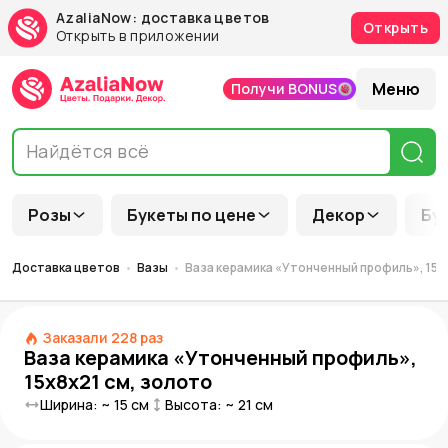
AzaliaNow: доставка цветов
Открыть
Открыть в приложении
Меню
Получи BONUS
Розы
Букеты по цене
Декор
Бу
Доставка цветов
Вазы
Ваза керамика «Утонченный профиль», 15х
Заказали
228
раз
Ваза керамика «Утонченный профиль»,
15х8х21 см, золото
Ширина: ~
15
см
Высота: ~
21
см