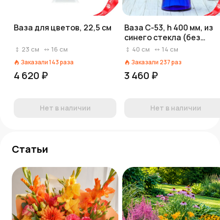
Ваза для цветов, 22,5 см
Ваза С-53, h 400 мм, из
синего стекла (без
декора)
23
см
16
см
40
см
14
см
Заказали
143
раза
Заказали
237
раз
4 620 ₽
3 460 ₽
Нет в наличии
Нет в наличии
Статьи