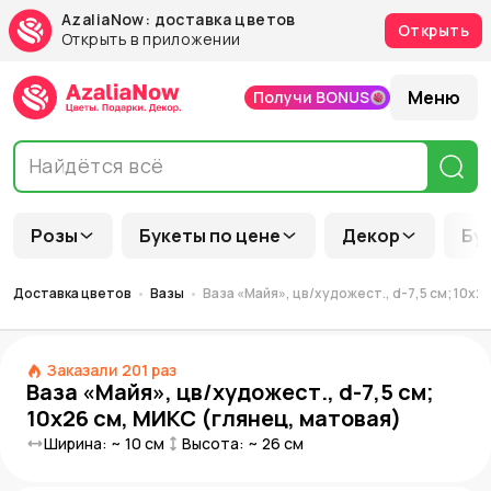
AzaliaNow: доставка цветов
Открыть
Открыть в приложении
Меню
Получи BONUS
Розы
Букеты по цене
Декор
Бу
Доставка цветов
Вазы
Ваза «Майя», цв/художест., d-7,5 см; 10х2
Заказали
201
раз
Ваза «Майя», цв/художест., d-7,5 см;
10х26 см, МИКС (глянец, матовая)
Ширина: ~
10
см
Высота: ~
26
см