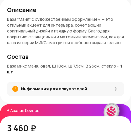
Описание
Ваза "Майя" с художественным оформлением — это
стильный акцент для интерьера, сочетающий
оригинальный дизайн и изящную форму. Благодаря
покрытию с глянцевыми и матовыми элементами, каждая
ваза из серии МИКС смотрится особенно выразительно.
Такая ваза украсит как современное, так и классическое
пространство, подчеркивая индивидуальность стиля.
Состав
Подходит для свежих цветов, сухоцветов и
декоративных композиций.
Ваза микс Майя, овал, Ш 10см, Ш 7.5см, В 26см, стекло
-
1
шт
Особенности:
Размеры
: 10 × 26 см
Информация для покупателей
Диаметр горлышка
: 7,5 см
Материал
: стекло
Покрытие
: матовое и глянцевое (МИКС)
Цвет
: художественное оформление
+
Азалия Коинов
Назначение
: декоративный акцент, ваза для цветов,
стильный подарок
3 460 ₽
Заказ и доставка: