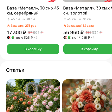
Ваза «Металл», 30 см x 45
Ваза «Металл», 30 см x 
см, серебряный
см, золотой
45
см
30
см
45
см
30
см
Заказали
238
раз
Заказали
132
раза
17 300 ₽
56 860 ₽
57 667 ₽
189 534 ₽
по
4 325 ₽
×4
по
14 215 ₽
×4
В корзину
В корзину
Статьи