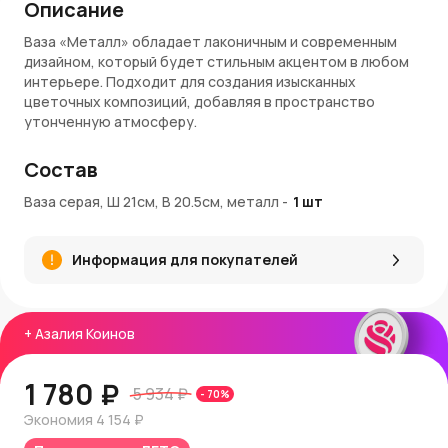
Описание
Ваза «Металл» обладает лаконичным и современным
дизайном, который будет стильным акцентом в любом
интерьере. Подходит для создания изысканных
цветочных композиций, добавляя в пространство
утонченную атмосферу.
Преимущества:
Состав
Размеры: 21 см x 20,5 см — идеальна для небольших и
Ваза серая, Ш 21см, В 20.5см, металл
-
1
шт
средних букетов
Прочный металлический материал обеспечивает
долговечность и устойчивость
Информация для покупателей
Серый цвет в сочетании с современным дизайном
подходит для любого интерьера
Универсальность в использовании — легко впишется
в различные стили оформления
+
Азалия Коинов
Покупка и доставка:
1 780 ₽
Купить вазу «Металл»
можно в интернет-магазине
5 934 ₽
-
70
%
AzaliaNow
. Мы обеспечиваем быструю доставку по
Экономия
4 154 ₽
Москве и Московской области, а также гарантируем