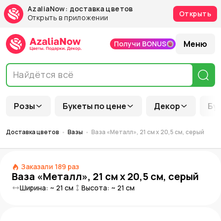
AzaliaNow: доставка цветов
Открыть
Открыть в приложении
Меню
Получи BONUS
Розы
Букеты по цене
Декор
Бу
Доставка цветов
Вазы
Ваза «Металл», 21 см x 20,5 см, серый
Заказали
189
раз
Ваза «Металл», 21 см x 20,5 см, серый
Ширина: ~
21
см
Высота: ~
21
см