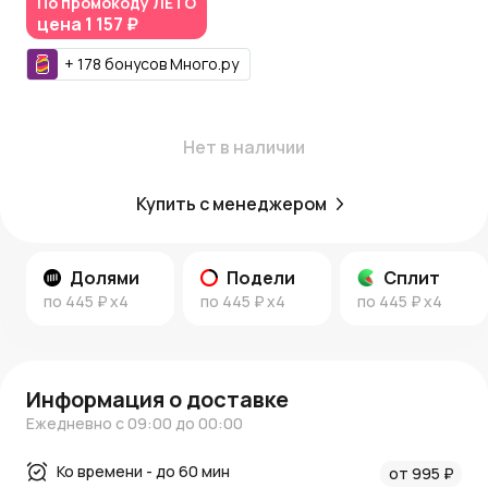
надежную обработку заказов. При покупке начисляются
По промокоду
ЛЕТО
цена
1 157 ₽
Азалия Коины
, которые можно использовать для
дальнейших покупок.
+
178
бонусов
Много.ру
Блог и новости:
Посетите наш
блог
, чтобы получить идеи для декора и
цветочных композиций. Следите за
новостями
Нет в наличии
AzaliaNow
для информации о новых поступлениях и
акциях.
Купить с менеджером
AzaliaNow
гарантирует высокое качество продукции и
отличное обслуживание.
Долями
Подели
Сплит
по
445 ₽
x4
по
445 ₽
x4
по
445 ₽
x4
Информация о доставке
Ежедневно с 09:00 до 00:00
Ко времени - до 60 мин
от 995 ₽