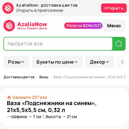
AzaliaNow: доставка цветов
Открыть
Открыть в приложении
Меню
Получи BONUS
Розы
Букеты по цене
Декор
Бу
Доставка цветов
Вазы
Ваза «Подснежники на синем», 21х5,5х5,5 см
Заказали
207
раз
Ваза «Подснежники на синем»,
21х5,5х5,5 см, 0,32 л
Ширина: ~
7
см
Высота: ~
21
см