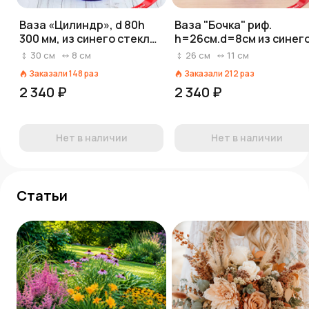
Ваза «Цилиндр», d 80h
Ваза "Бочка" риф.
300 мм, из синего стекла
h=26см.d=8см из синег
(ручная роспись), рис. №
стекла (ручная роспись
30
см
8
см
26
см
11
см
16 (Бел.)
рис. № 19 (Бел.)
Заказали
148
раз
Заказали
212
раз
2 340 ₽
2 340 ₽
Нет в наличии
Нет в наличии
Статьи