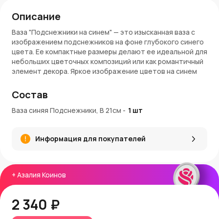
Описание
Ваза "Подснежники на синем" — это изысканная ваза с
изображением подснежников на фоне глубокого синего
цвета. Ее компактные размеры делают ее идеальной для
небольших цветочных композиций или как романтичный
элемент декора. Яркое изображение цветов на синем
фоне создает свежий и весенний акцент в интерьере,
наполняя пространство яркостью и легкостью.
Состав
Особенности:
Ваза синяя Подснежники, В 21см
-
1
шт
Размеры
: 21 × 5,5 × 5,5 см
Объем
: 0,32 л
Информация для покупателей
Материал
: стекло
Цвет
: синий с изображением подснежников
Назначение
: ваза для цветов, интерьерное
украшение, подарок
+
Азалия Коинов
Заказ и доставка:
2 340 ₽
Оформите заказ онлайн — AzaliaNow обеспечит быструю
и надежную доставку по Москве и Московской области.