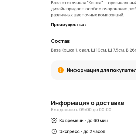
Ваза стеклянная "Кошка" — оригинальны
дизайн придает особое очарование люб
различных цветочных композиций.
Преимущества:
Оригинальный дизайн, который доба
Диаметр 7,5 см, ширина 10 см, высот
Состав
Вместимость 1,7 литра, что позволя
Ваза Кошка 1, овал, Ш 10см, Ш 7.5см, В 2
Прочное стекло, устойчивое к повр
Покупка и доставка:
Информация для покупате
Купить вазу стекло "Кошка" 1
можно в 
доставку по Москве и Московской обла
Коинами
вы получаете дополнительные 
Блог и новости:
Информация о доставке
Посетите наш
блог
для идей по оформ
AzaliaNow
Ежедневно с 09:00 до 00:00
, чтобы быть в курсе новых п
AzaliaNow
гарантирует высокое качест
Ко времени - до 60 мин
Экспресс - до 2 часов