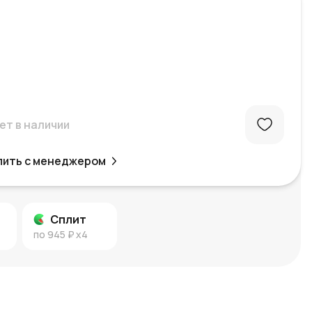
ет в наличии
пить с менеджером
Сплит
по
945 ₽
x4