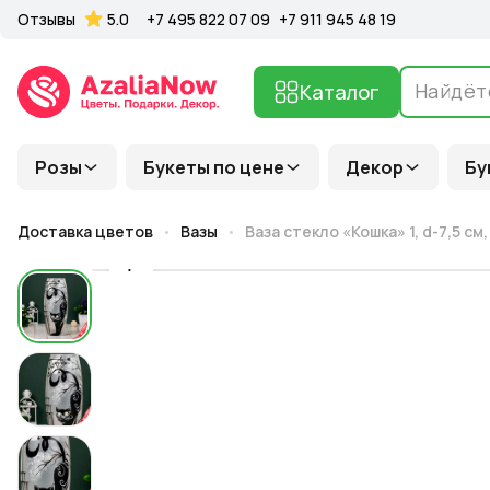
Отзывы
5.0
+7 495 822 07 09
+7 911 945 48 19
Каталог
Розы
Букеты по цене
Декор
Бу
Доставка цветов
Вазы
Ваза стекло «Кошка» 1, d-7,5 см,