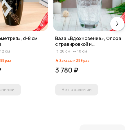
метрия», d-8 см,
Ваза «Вдохновение», Флора
м
с гравировкой и
напылением, d-7,5х10х26 см
12
см
26
см
10
см
155
раз
Заказали
259
раз
₽
3 780 ₽
наличии
Нет в наличии