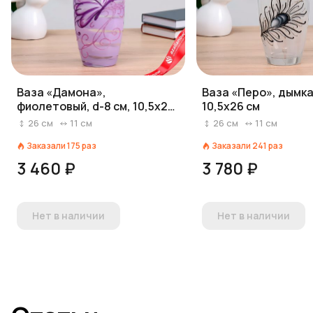
Ваза «Дамона»,
Ваза «Перо», дымка,
фиолетовый, d-8 см, 10,5х26
10,5х26 см
см
26
см
11
см
26
см
11
см
Заказали
175
раз
Заказали
241
раз
3 460 ₽
3 780 ₽
Нет в наличии
Нет в наличии