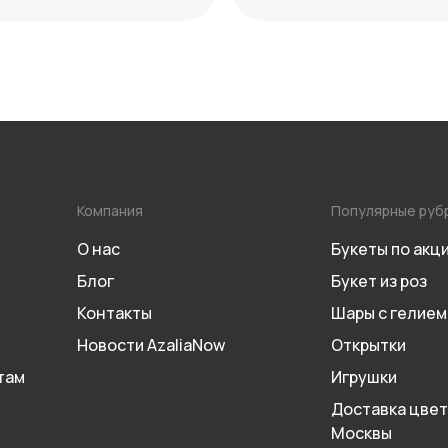
 нейтрализации
дат 2026 года
Компания
Популярные руб
О нас
Букеты по акц
Блог
Букет из роз
Контакты
Шары с гелием
Новости AzaliaNow
Открытки
там
Игрушки
Доставка цвет
Москвы