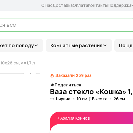
О нас
Доставка
Оплата
Контакты
Поддержка
кет по поводу
Комнатные растения
По цв
 10х26 см, v=1,7 л
Заказали
269
раз
Поделиться
Ваза стекло «Кошка» 1, 
Ширина: ~
10
см
Высота: ~
26
см
+
Азалия Коинов