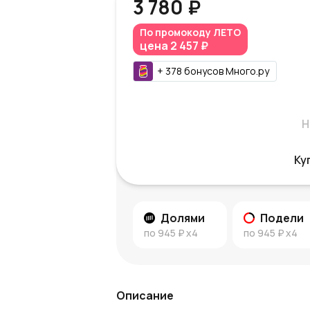
3 780 ₽
По промокоду
ЛЕТО
цена
2 457 ₽
+
378
бонусов
Много.ру
Н
Ку
Долями
Подели
по
945 ₽
x4
по
945 ₽
x4
Описание