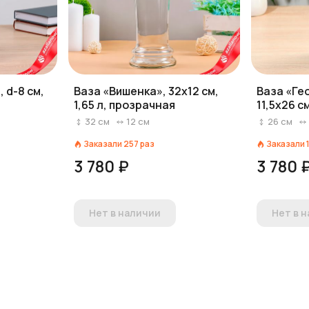
 d-8 см,
Ваза «Вишенка», 32х12 см,
Ваза «Гео
1,65 л, прозрачная
11,5х26 с
32
см
12
см
26
см
Заказали
257
раз
Заказали
3 780 ₽
3 780 
Нет в наличии
Нет в 