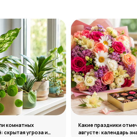
ли комнатных
Какие праздники отме
: скрытая угроза и
августе: календарь з