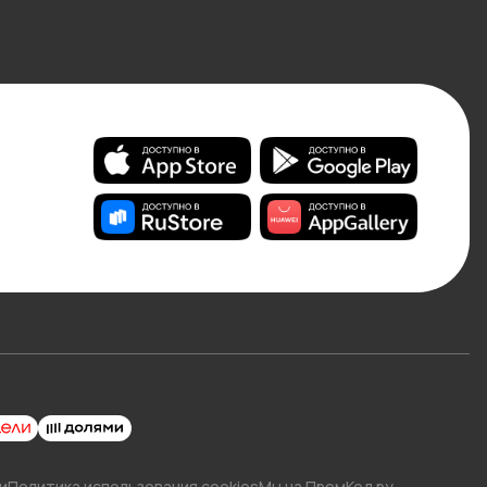
и
Политика использования cookies
Мы на ПромКод.ру