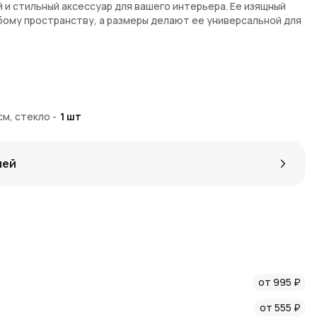
й и стильный аксессуар для вашего интерьера. Ее изящный
ому пространству, а размеры делают ее универсальной для
вит изюминку в интерьер
а 26 см — удобные размеры для средних букетов
ет использовать вазу для различных цветов
6см, стекло
-
1
шт
еждениям
лей
интернет-магазине
AzaliaNow
. Мы обеспечиваем быструю
сти, а также надежную обработку заказов. С
Азалия
бонусы при покупке.
лению цветочных композиций. Следите за
новостями
оступлений и акций.
во продукции и отличное обслуживание.
от 995 ₽
от 555 ₽