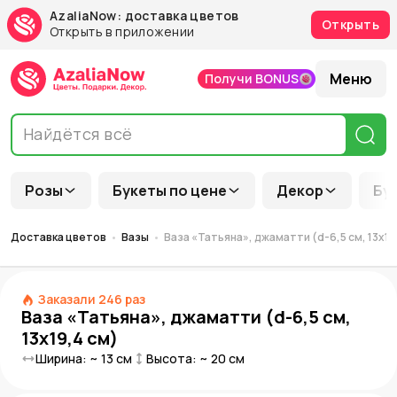
AzaliaNow: доставка цветов
Открыть
Открыть в приложении
Меню
Получи BONUS
Розы
Букеты по цене
Декор
Бу
Доставка цветов
Вазы
Ваза «Татьяна», джаматти (d-6,5 см, 13х19
Заказали
246
раз
Ваза «Татьяна», джаматти (d-6,5 см,
13х19,4 см)
Ширина: ~
13
см
Высота: ~
20
см