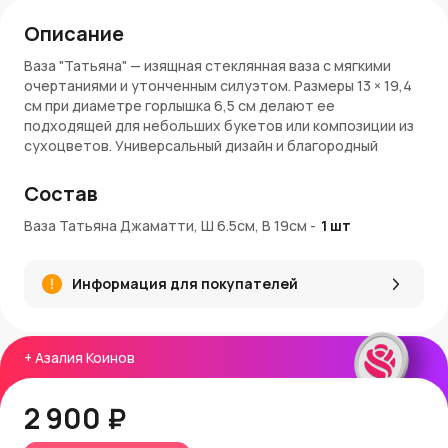
Описание
Ваза "Татьяна" — изящная стеклянная ваза с мягкими
очертаниями и утонченным силуэтом. Размеры 13 × 19,4
см при диаметре горлышка 6,5 см делают ее
подходящей для небольших букетов или композиции из
сухоцветов. Универсальный дизайн и благородный
внешний вид делают вазу отличным выбором для
подарка или акцента в интерьере.
Состав
Особенности:
Ваза Татьяна Джаматти, Ш 6.5см, В 19см
-
1
шт
Размеры
: 13 × 19,4 см
Диаметр горлышка
: 6,5 см
Информация для покупателей
Материал
: стекло
Назначение
: ваза для цветов, интерьерный акцент,
подарок
+
Азалия Коинов
Заказ и доставка:
Оформите заказ у нас в
AzaliaNow
— оперативная
2 900 ₽
доставка по Москве и Московской области. Изделия
тщательно упаковываются для безопасной