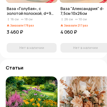
Ваза «Голубая», с
Ваза "Александрия" d-
золотой полоской, d=9
7,5см 10х26см
см, h=15,5 см
16
см
18
см
26
см
10
см
Заказали
178
раз
Заказали
217
раз
3 460 ₽
4 060 ₽
Нет в наличии
Нет в наличии
Статьи