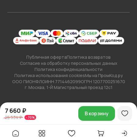
Публичная оферта
Политика возвратов
Согласие на обработку персональных данных
Политика конфиденциальности
Политика использования cookies
Мы на ПромКод.ру
ООО ПИОНФЛО
ИНН 7714462099
ОГРН 1207700251670
г. Москва, 1-Й Магистральный проезд 12с1
7 660 ₽
В корзину
25 534 ₽
-
70
%