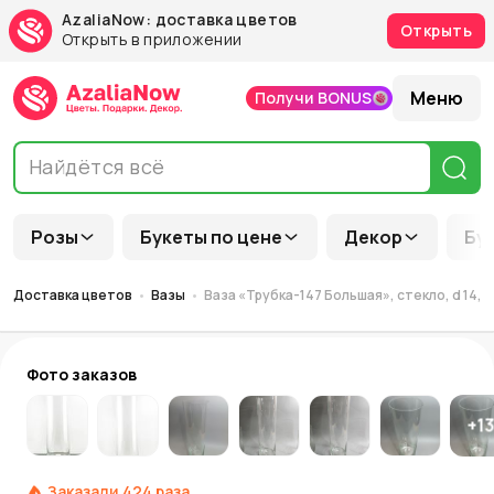
AzaliaNow: доставка цветов
Открыть
Открыть в приложении
Меню
Получи BONUS
Розы
Букеты по цене
Декор
Бу
Доставка цветов
Вазы
Ваза «Трубка-147 Большая», стекло, d 14,6 
Фото заказов
+
1
Заказали
424
раза