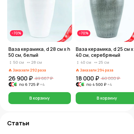
-70%
-70%
Ваза керамика, d 28 см x h
Ваза керамика, d 25 см x
50 см, белый
40 см, серебряный
50
см
28
см
40
см
25
см
Заказали
292
раза
Заказали
294
раза
26 900 ₽
18 000 ₽
89 667 ₽
60 000 ₽
по
6 725 ₽
×4
по
4 500 ₽
×4
В корзину
В корзину
Статьи