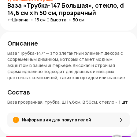
Ваза «Трубка-147 Большая», стекло, d
14,6 см x h 50 см, прозрачный
Ширина: ~
15
см
Высота: ~
50
см
Описание
Ваза "Трубка-147" — это элегантный элемент декора с
современным дизайном, который станет модным
акцентом в вашем интерьере. Высокая и стройная
форма идеально подходит для длинных и изящных
цветочных композиций, таких как орхидеи или высокие
букеты. Прозрачное стекло позволяет подчеркнуть
красоту цветов и органично впишется в любое
Состав
пространство.
Ваза прозрачная, трубка, Ш 14.6см, В 50см, стекло
-
1
шт
Особенности:
Размеры
: 14,6 × 50 см
Информация для покупателей
Диаметр горлышка
: 14,6 см
Материал
: стекло
Цвет
: прозрачный