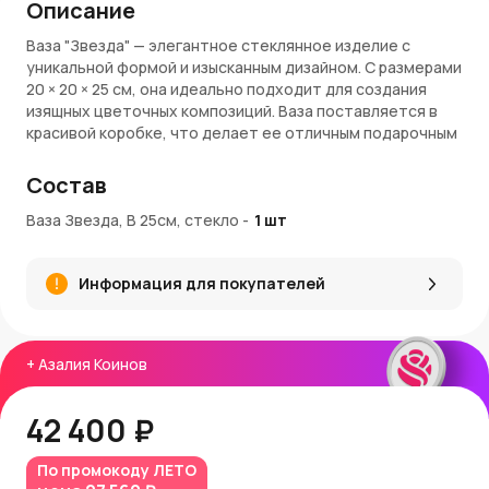
Описание
Ваза "Звезда" — элегантное стеклянное изделие с
уникальной формой и изысканным дизайном. С размерами
20 × 20 × 25 см, она идеально подходит для создания
изящных цветочных композиций. Ваза поставляется в
красивой коробке, что делает ее отличным подарочным
вариантом для особых случаев. Ее современный стиль и
универсальность позволяют использовать вазу в
Состав
различных интерьерах.
Ваза Звезда, В 25см, стекло
-
1
шт
Преимущества:
Размеры: 20 × 20 × 25 см — подходит для крупных и
Информация для покупателей
выразительных композиций
Прочное стекло — долговечность и устойчивость
Поставка в коробке — идеальный вариант для подарка
Современный и универсальный дизайн — подходит
+
Азалия Коинов
для любого интерьера
Покупка и доставка:
42 400 ₽
Купить вазу "Звезда"
можно в интернет-магазине
AzaliaNow
. Мы обеспечиваем быструю доставку по
По промокоду
ЛЕТО