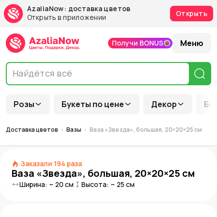
AzaliaNow: доставка цветов
Открыть
Открыть в приложении
Меню
Получи BONUS
Розы
Букеты по цене
Декор
Бу
Доставка цветов
Вазы
Ваза «Звезда», большая, 20×20×25 см
Заказали
194
раза
Ваза «Звезда», большая, 20×20×25 см
Ширина: ~
20
см
Высота: ~
25
см