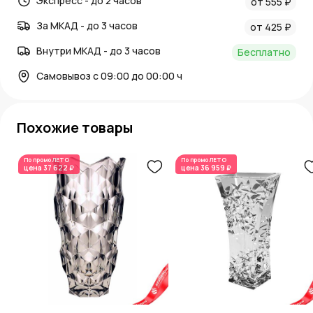
Экспресс - до 2 часов
от 555 ₽
За МКАД - до 3 часов
от 425 ₽
Внутри МКАД - до 3 часов
Бесплатно
Самовывоз с 09:00 до 00:00 ч
Похожие товары
По промо
ЛЕТО
По промо
ЛЕТО
цена
37 622 ₽
цена
36 959 ₽