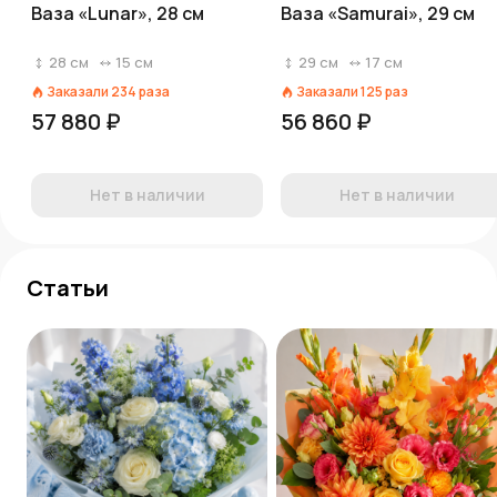
Ваза «Lunar», 28 см
Ваза «Samurai», 29 см
28
см
15
см
29
см
17
см
Заказали
234
раза
Заказали
125
раз
57 880 ₽
56 860 ₽
Нет в наличии
Нет в наличии
Статьи