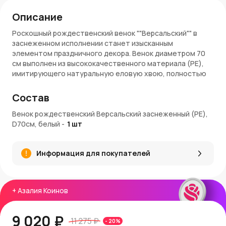
Описание
Роскошный рождественский венок ""Версальский"" в
заснеженном исполнении станет изысканным
элементом праздничного декора. Венок диаметром 70
см выполнен из высококачественного материала (РЕ),
имитирующего натуральную еловую хвою, полностью
покрыт искусственным снегом.
Состав
Характеристики
Венок рождественский Версальский заснеженный (РЕ),
Модель:
Версальский.
D70см, белый
-
1
шт
Диаметр:
70 см.
Материал:
Искусственная хвоя (РЕ).
Цвет:
Белый.
Информация для покупателей
Применение:
Для интерьера и экстерьера.
Преимущества
+
Азалия Коинов
Естественная красота:
Точная имитация
натуральной еловой хвои, покрытой снегом.
Большой размер:
Диаметр 70 см идеально подходит
9 020 ₽
11 275 ₽
-
20
%
для украшения дверей, стен или использования в