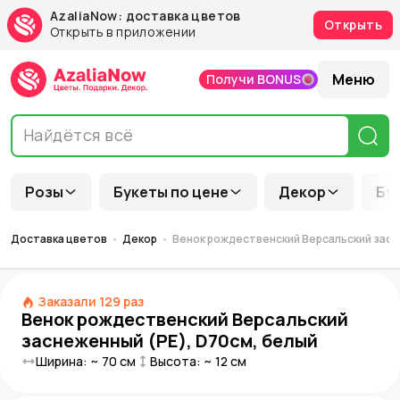
AzaliaNow: доставка цветов
Открыть
Открыть в приложении
Меню
Получи BONUS
Розы
Букеты по цене
Декор
Бу
Доставка цветов
Декор
Венок рождественский Версальский засн
Заказали
129
раз
Венок рождественский Версальский
заснеженный (РЕ), D70см, белый
Ширина: ~
70
см
Высота: ~
12
см