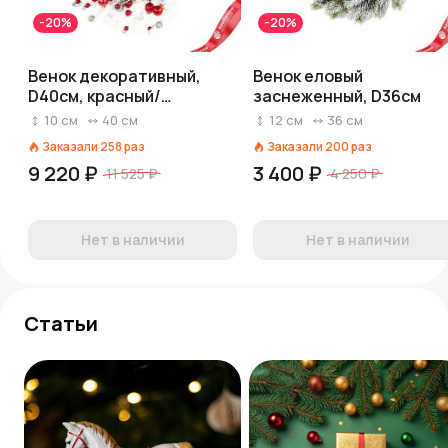
-20%
-20%
Венок декоративный,
Венок еловый
D40см, красный/
заснеженный, D36см
серебряный
10
см
40
см
12
см
36
см
Заказали
258
раз
Заказали
200
раз
9 220 ₽
3 400 ₽
11 525 ₽
4 250 ₽
Нет в наличии
Нет в наличии
Статьи