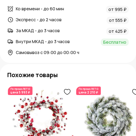
декоративные
Ко времени - до 60 мин
от 995 ₽
ШтрихКод: 4620017098324; Цвет: Белый; Материал:
Экспресс - до 2 часов
Пластик; Страна: РОССИЯ; Диаметр (см): 65; Метка
от 555 ₽
категории: Сезонные товары, Новый год, Венки
За МКАД - до 3 часов
от 425 ₽
Внутри МКАД - до 3 часов
Бесплатно
Самовывоз с 09:00 до 00:00 ч
Похожие товары
По промо
ЛЕТО
По промо
ЛЕТО
цена
5 993 ₽
цена
2 210 ₽