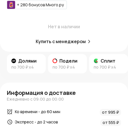
для следующих заказов.
+
280
бонусов
Много.ру
Вдохновение и идеи:
Ветка станет прекрасным дополнением к зимним
Нет в наличии
букетам, венкам и интерьерным композициям, придавая
им натуральность и праздничный блеск. Подробнее об
идеях оформления — в нашем
блоге
и разделе
новости
.
Купить с менеджером
AzaliaNow — создавайте зимнее волшебство в каждом
элементе декора.
Долями
Подели
Сплит
по
700 ₽
x4
по
700 ₽
x4
по
700 ₽
x4
Информация о доставке
Ежедневно с 09:00 до 00:00
Ко времени - до 60 мин
от 995 ₽
Экспресс - до 2 часов
от 555 ₽