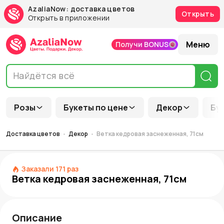
AzaliaNow: доставка цветов
Открыть
Открыть в приложении
Меню
Получи BONUS
Розы
Букеты по цене
Декор
Бу
Доставка цветов
Декор
Ветка кедровая заснеженная, 71см
Заказали
171
раз
Ветка кедровая заснеженная, 71см
Описание