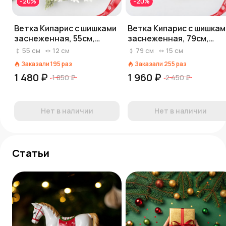
-20%
-20%
Ветка Кипарис с шишками
Ветка Кипарис с шишкам
заснеженная, 55см,
заснеженная, 79см,
зеленый
зеленый
55
см
12
см
79
см
15
см
Заказали
195
раз
Заказали
255
раз
1 480 ₽
1 960 ₽
1 850 ₽
2 450 ₽
Нет в наличии
Нет в наличии
Статьи