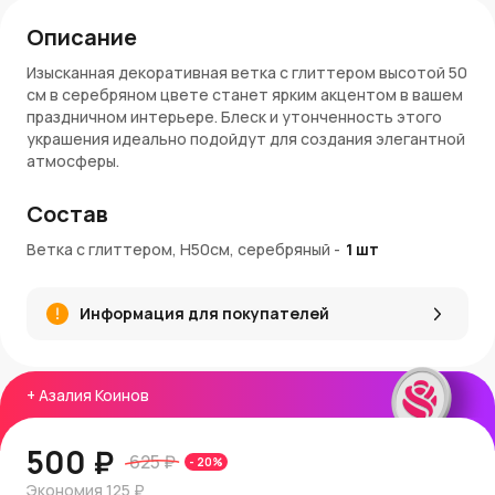
Описание
Изысканная декоративная ветка с глиттером высотой 50
см в серебряном цвете станет ярким акцентом в вашем
праздничном интерьере. Блеск и утонченность этого
украшения идеально подойдут для создания элегантной
атмосферы.
Характеристики:
Состав
Высота
: 50 см.
Ветка с глиттером, H50см, серебряный
-
1
шт
Цвет
: Серебряный с блестящим покрытием.
Материал
: Искусственный материал, украшенный
глиттером.
Информация для покупателей
Назначение
: Для праздничного декора и оформления
интерьеров.
Преимущества:
+
Азалия Коинов
Элегантный блеск
: Придает изделию изысканность.
Универсальность
: Подходит для любого стиля
500 ₽
625 ₽
-
20
%
декора.
Легкость использования
: Можно легко добавить в
Экономия
125 ₽