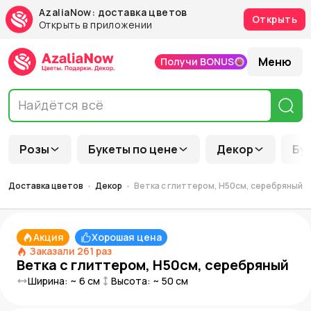
AzaliaNow: доставка цветов
Открыть
Открыть в приложении
Меню
Получи BONUS
Розы
Букеты по цене
Декор
Бу
Доставка цветов
Декор
Ветка с глиттером, H50см, серебряный
Акция
Хорошая цена
Заказали
261
раз
Ветка с глиттером, H50см, серебряный
Ширина: ~
6
см
Высота: ~
50
см