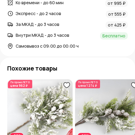
Ко времени - до 60 мин
Сезонные товары, Новый год, Ветки
от 995 ₽
Экспресс - до 2 часов
от 555 ₽
За МКАД - до 3 часов
от 425 ₽
Внутри МКАД - до 3 часов
Бесплатно
Самовывоз с 09:00 до 00:00 ч
Похожие товары
По промо
ЛЕТО
По промо
ЛЕТО
цена
962 ₽
цена
1 274 ₽